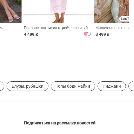
LAST SI
ом
Розовое платье из стрейч-сетки в бельевом стиле
4 499 ₴
8 499 ₴
Блузы, рубашки
Топы боди майки
Пиджаки
Подписаться на рассылку новостей