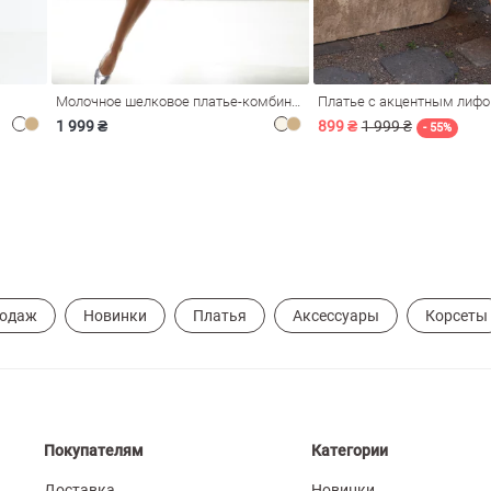
Молочное шелковое платье-комбинация Душа
Платье с акцентным лиф
1 999 ₴
899 ₴
1 999 ₴
- 55%
родаж
Новинки
Платья
Аксессуары
Корсеты
Покупателям
Категории
Доставка
Новинки