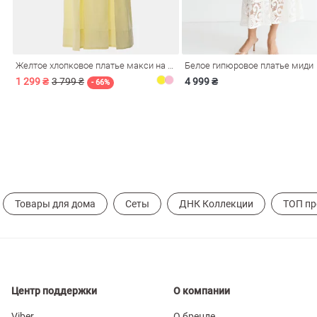
Желтое хлопковое платье макси на бретелях
Белое гипюровое платье миди
1 299 ₴
3 799 ₴
4 999 ₴
- 66%
Товары для дома
Сеты
ДНК Коллекции
ТОП п
Центр поддержки
О компании
Viber
О бренде