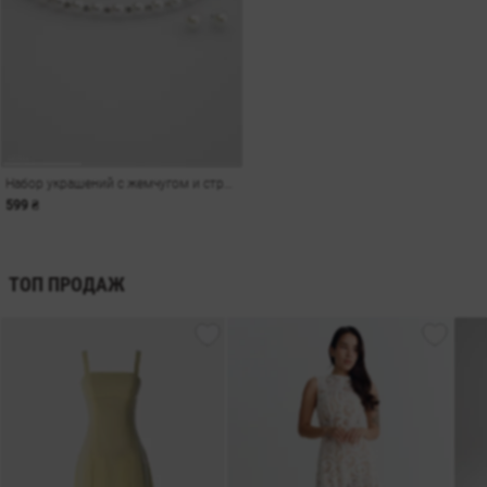
Набор украшений с жемчугом и стразами
599 ₴
ТОП ПРОДАЖ