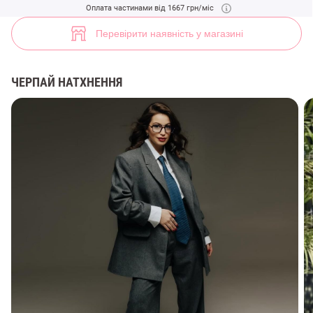
Сірий однобортний жакет-пальто оверсайз із додаванням вовни (арт
Оплата частинами від 1667 грн/міс
10
Перевірити наявність у магазині
ЧЕРПАЙ НАТХНЕННЯ