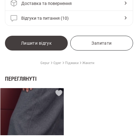
Доставка та повернення
Відгуки та питання (10)
Лишити відгук
Запитати
Gepur
Одяг
Піджаки
Жакети
ПЕРЕГЛЯНУТІ
и