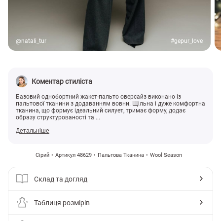
@natali_tur
#gepur_love
Коментар стиліста
Базовий однобортний жакет-пальто оверсайз виконано із
пальтової тканини з додаванням вовни. Щільна і дуже комфортна
тканина, що формує ідеальний силует, тримає форму, додає
образу структурованості та ...
Детальніше
Сірий
Артикул 48629
Пальтова Тканина
Wool Season
Склад та догляд
Таблиця розмірів