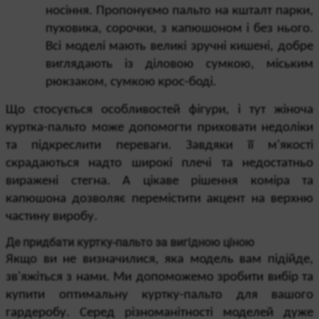
носіння. Пропонуємо пальто на кшталт парки, 
пуховика, сорочки, з капюшоном і без нього. 
Всі моделі мають великі зручні кишені, добре 
виглядають із діловою сумкою, міським 
рюкзаком, сумкою крос-боді.
Що стосується особливостей фігури, і тут жіноча 
куртка-пальто може допомогти приховати недоліки 
та підкреслити переваги. Завдяки її м'якості 
скрадаються надто широкі плечі та недостатньо 
виражені стегна. А цікаве рішення коміра та 
капюшона дозволяє перемістити акцент на верхню 
частину виробу.
Де придбати куртку-пальто за вигідною ціною
Якщо ви не визначилися, яка модель вам підійде, 
зв'яжіться з нами. Ми допоможемо зробити вибір та 
купити оптимальну куртку-пальто для вашого 
гардеробу. Серед різноманітності моделей дуже 