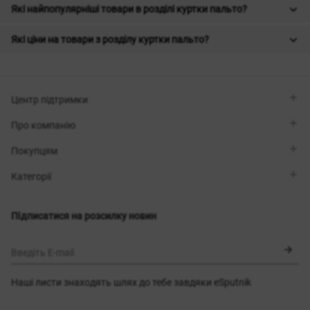
Які найпопулярніші товари в розділі куртки пальто?
Які ціни на товари з розділу куртки пальто?
Центр підтримки
Viber
Про компанію
Telegram
Передзвоніть мені
Про бренд
Покупцям
Контакти
Sisters Club
Магазини
Доставка
Категорії
Блог
Оплата
Вибір розміру
Новинки
Обмін та повернення
Сукні
Підписатися на розсилку новин
Сертифікати
Верхній одяг
Корсети
BLACK FRIDAY
Введіть E-mail
Наші листи знаходять шлях до тебе завдяки eSputnik