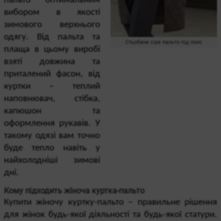
пальто оптимальним 
вибором в якості 
зимового верхнього 
одягу. Від пальта та 
Стьобане сіре пальто під пояс
плаща в цьому виробі 
взяті довжина та 
приталений фасон, від 
куртки – теплий 
наповнювач, стібка, 
капюшон та 
оформлення рукавів. У 
такому одязі вам точно 
буде тепло навіть у 
найхолодніші зимові 
дні.
Кому підходить жіноча куртка-пальто
Купити жіночу куртку-пальто – правильне рішення 
для жінок будь-якої діяльності та будь-якої статури. 