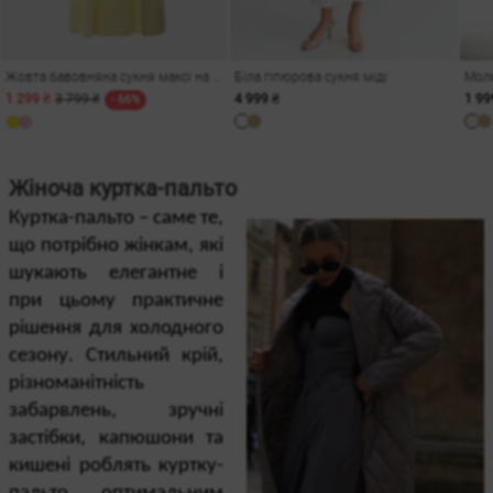
Жовта бавовняна сукня максі на бретелях
Біла гіпюрова сукня міді
1 299 ₴
3 799 ₴
4 999 ₴
1 99
- 66%
Жіноча куртка-пальто
Куртка-пальто – саме те, 
що потрібно жінкам, які 
шукають елегантне і 
при цьому практичне 
и
рішення для холодного 
сезону. Стильний крій, 
різноманітність 
забарвлень, зручні 
застібки, капюшони та 
кишені роблять куртку-