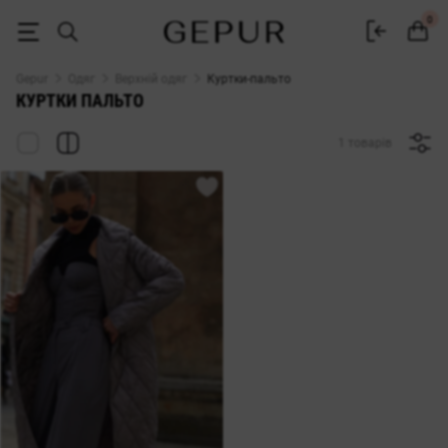
ЖІНОЧІ КУРТКИ-ПАЛЬТО купити недорого в Києві та Україні ♡ інте
0
Gepur
Одяг
Верхній одяг
Куртки-пальто
КУРТКИ ПАЛЬТО
1 товарів