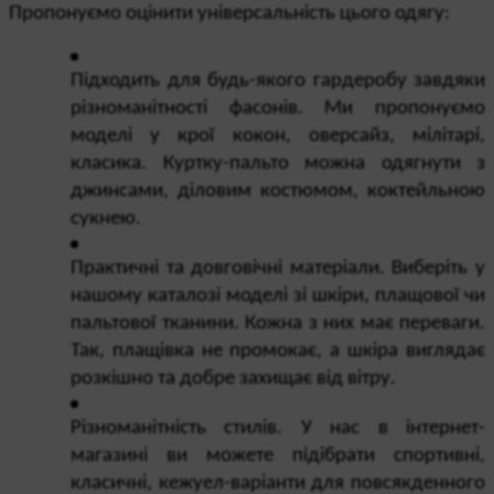
Пропонуємо оцінити універсальність цього одягу:
Підходить для будь-якого гардеробу завдяки 
різноманітності фасонів. Ми пропонуємо 
моделі у крої кокон, оверсайз, мілітарі, 
класика. Куртку-пальто можна одягнути з 
джинсами, діловим костюмом, коктейльною 
сукнею.
Практичні та довговічні матеріали. Виберіть у 
нашому каталозі моделі зі шкіри, плащової чи 
пальтової тканини. Кожна з них має переваги. 
Так, плащівка не промокає, а шкіра виглядає 
розкішно та добре захищає від вітру.
Різноманітність стилів. У нас в інтернет-
магазині ви можете підібрати спортивні, 
класичні, кежуел-варіанти для повсякденного 