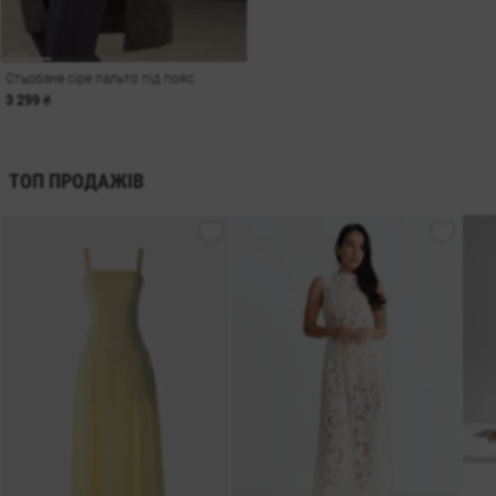
Стьобане сіре пальто під пояс
3 299 ₴
ТОП ПРОДАЖІВ