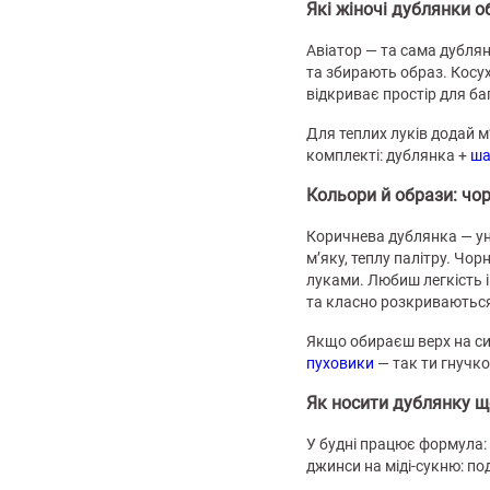
Які жіночі дублянки 
Авіатор — та сама дублян
та збирають образ. Косух
відкриває простір для ба
Для теплих луків додай м
комплекті: дублянка +
ша
лизна
Кольори й образи: чор
три
Коричнева дублянка — ун
м’яку, теплу палітру. Чор
луками. Любиш легкість і
та класно розкриваютьс
Якщо обираєш верх на сил
уляри
Косметика
Хустки
Панами
пуховики
— так ти гнучко
ки
Як носити дублянку 
У будні працює формула: 
джинси на міді-сукню: под