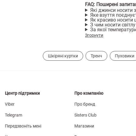
FAQ: Поширені запита
Які джинси носити 
Яке взуття поєднує
Як красиво носити 
З чим носити світлу
За якої температур
Згорнути
Шкіряні куртки
Тренч
Пуховики
Центр підтримки
Про компанію
Viber
Про бренд
Telegram
Sisters Club
Передзвоніть мені
Магазини