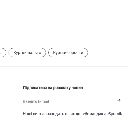
о
Куртки-пальто
Куртки-сорочки
Підписатися на розсилку новин
Введіть E-mail
Наші листи знаходять шлях до тебе завдяки eSputnik