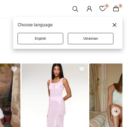
0
0
Choose language
0 товарів
English
Ukrainian