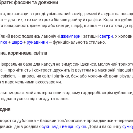
обрати: фасони та довжини
ка, що завжди в тренді: упізнаваний комір, ремені й акуратна посадк
а — для тих, хто хоче трохи більше драйву й графіки. Коротка дубл
гатошаровості: джемпер або светри, шарф, шапка — і ти готова до п
’який верх: подивись лаконічні
джемпери
і затишні
светри
. У холодн
пка
+
шарф
+
рукавички
— функціонально та стильно.
на, коричнева, світла
іверсальна база для капсул на зиму: сині джинси, молочний трико
на — про чіткість і контраст, дружить із взуттям на масивній підош
 свіжість — дивись на світлі відтінки, беж або молочний: вони візуа
я з карамельними аксесуарами.
ьні морози, май альтернативи в одному гардеробі: окрім дублянки,
 підлаштуєшся під погоду та плани.
щодня
коротка дублянка + базовий топ/лонгслів + прямі джинси + черевик
ивись ідеї в розділах
сукні міді
і
вечірні сукні
. Додай лаконічну
сумк