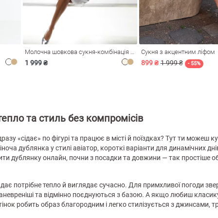
Молочна шовкова сукня-комбінація Душа
Сукня з акцентним ліфом
1 999 ₴
899 ₴
1 999 ₴
- 55%
тепло та стиль без компромісів
разу «сідає» по фігурі та працює в місті й поїздках? Тут ти можеш 
ноча дублянка у стилі авіатор, короткі варіанти для динамічних днів
ти дублянку онлайн, почни з посадки та довжини — так простіше о
ає потрібне тепло й виглядає сучасно. Для примхливої погоди звер
маневреніші та відмінно поєднуються з базою. А якщо любиш класик
тінок робить образ благородним і легко стилізується з джинсами, 