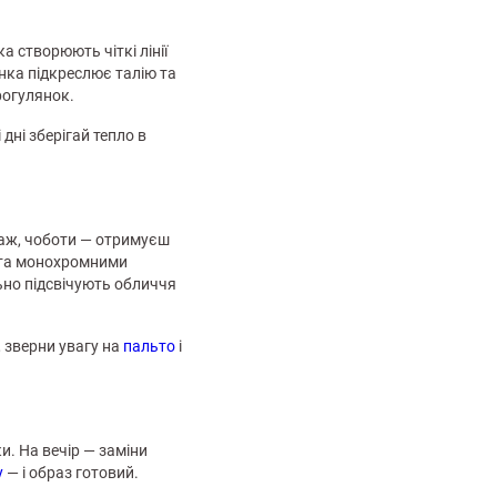
а створюють чіткі лінії
янка підкреслює талію та
рогулянок.
і дні зберігай тепло в
таж, чоботи — отримуєш
ві та монохромними
льно підсвічують обличчя
 зверни увагу на
пальто
і
и. На вечір — заміни
у
— і образ готовий.