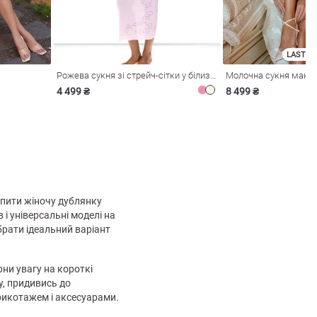
LAST SI
Рожева сукня зі стрейч-сітки у білизняному стилі
4 499 ₴
8 499 ₴
купити жіночу дублянку
 і універсальні моделі на
брати ідеальний варіант
ни увагу на короткі
у, придивись до
трикотажем і аксесуарами.