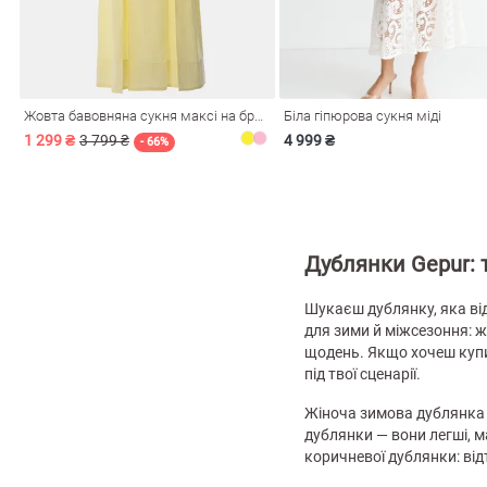
і
Сарафани
На
и
Жовта бавовняна сукня максі на бретелях
Біла гіпюрова сукня міді
1 299 ₴
3 799 ₴
4 999 ₴
- 66%
Дублянки Gepur: 
Шукаєш дублянку, яка від
для зими й міжсезоння: жі
щодень. Якщо хочеш купи
під твої сценарії.
ні
Жіноча зимова дублянка д
дублянки — вони легші, 
коричневої дублянки: від