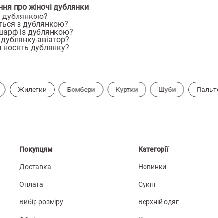
ння про жіночі дублянки
з дублянкою?
ться з дублянкою?
шарф із дублянкою?
 дублянку-авіатор?
и носять дублянку?
Жилетки
Бомбери
Куртки
Шуби
Пальт
Покупцям
Категорії
Доставка
Новинки
Оплата
Сукні
Вибір розміру
Верхній одяг