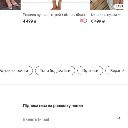
LAST SI
Рожева сукня зі стрейч-сітки у білизняному стилі
4 499 ₴
8 499 ₴
Блузи, сорочки
Топи боді майки
Піджаки
Верхній 
Підписатися на розсилку новин
Введіть E-mail