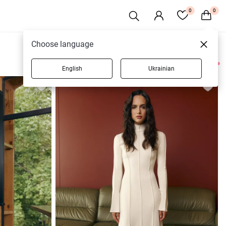
0
0
Choose language
English
Ukrainian
16 товарів