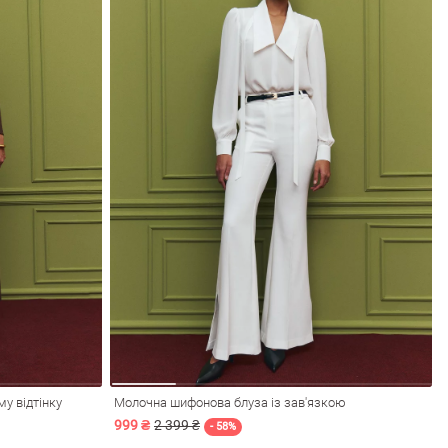
у відтінку
Молочна шифонова блуза із зав'язкою
999 ₴
2 399 ₴
- 58%