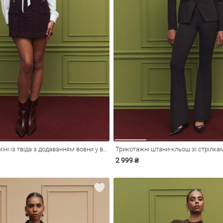
Сукня-сарафан міні із твіда з додаванням вовни у винному відтінку
2 999 ₴