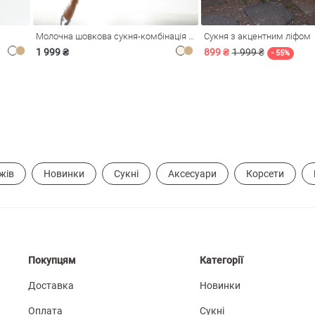
Молочна шовкова сукня-комбінація Душа
Сукня з акцентним ліфом
1 999 ₴
899 ₴
1 999 ₴
- 55%
жів
Новинки
Сукні
Аксесуари
Корсети
Покупцям
Категорії
Доставка
Новинки
Оплата
Сукні