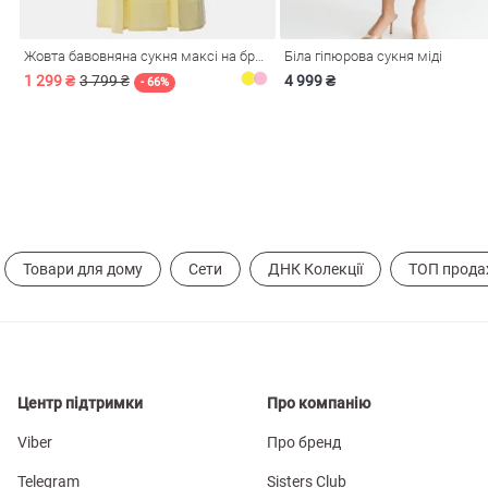
Жовта бавовняна сукня максі на бретелях
Біла гіпюрова сукня міді
1 299 ₴
3 799 ₴
4 999 ₴
- 66%
Товари для дому
Сети
ДНК Колекції
ТОП прода
Центр підтримки
Про компанію
Viber
Про бренд
Telegram
Sisters Club