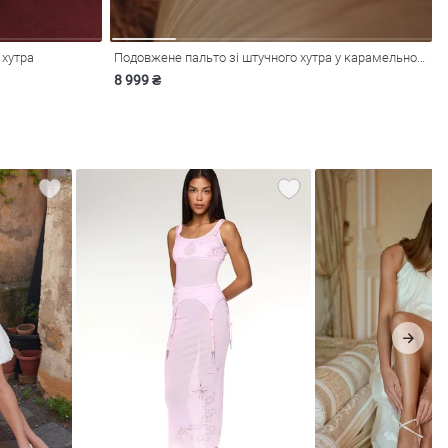
 хутра
Подовжене пальто зі штучного хутра у карамельному відтінку
8 999 ₴