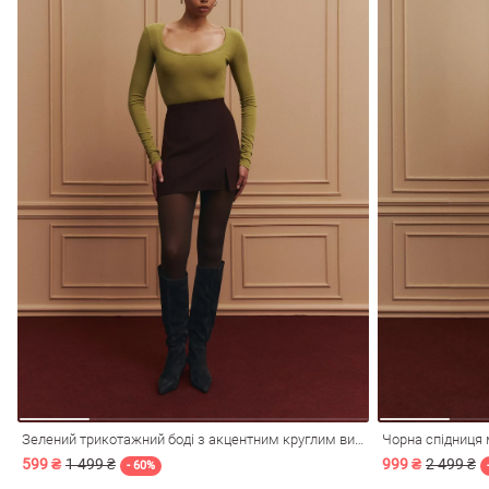
Зелений трикотажний боді з акцентним круглим вирізом
Чорна спідниця 
599 ₴
1 499 ₴
999 ₴
2 499 ₴
- 60%