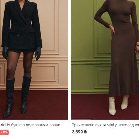
міні із букле з додаванням вовни
Трикотажна сукня міді у шоколадном
3 399 ₴
- 60%