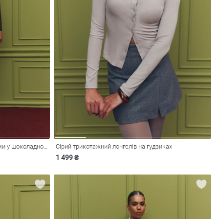
Трикотажні штани-кльош зі стрілками у шоколадному відтінку
Сірий трикотажний лонгслів на гудзиках
1 499 ₴