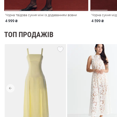
Чорна твідова сукня міні із додаванням вовни
Чорна сукня мід
4 999 ₴
4 599 ₴
ТОП ПРОДАЖІВ