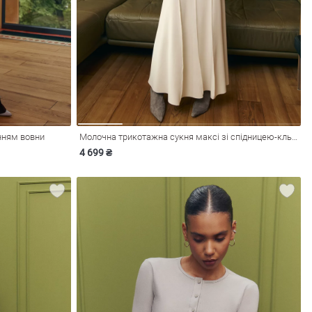
нням вовни
Молочна трикотажна сукня максі зі спідницею-кльош
4 699 ₴