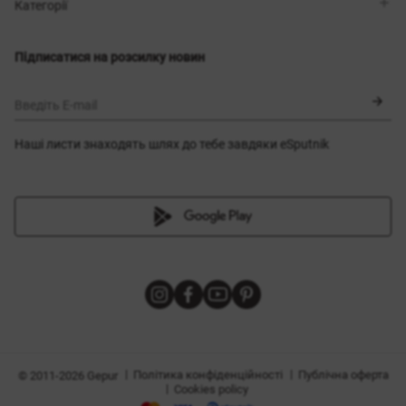
Магазини
Доставка
Категорії
Блог
Оплата
Вибір розміру
Новинки
Обмін та повернення
Сукні
Підписатися на розсилку новин
Сертифікати
Верхній одяг
Корсети
BLACK FRIDAY
Введіть E-mail
Наші листи знаходять шлях до тебе завдяки eSputnik
и
|
|
Політика конфіденційності
Публічна оферта
© 2011-2026 Gepur
|
Cookies policy