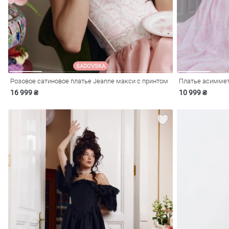
SADOVSKA
Розовое сатиновое платье Jeanne макси с принтом
Платье асимметр
16 999 ₴
10 999 ₴