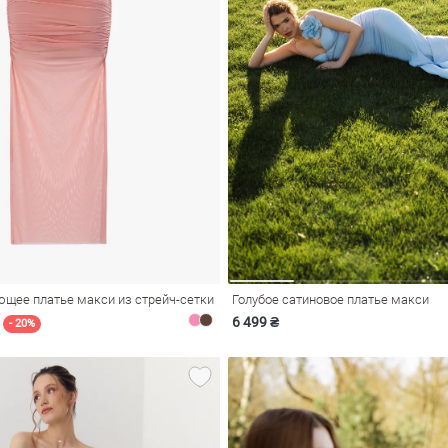
ющее платье макси из стрейч-сетки
Голубое сатиновое платье макси
6 499 ₴
- 20%