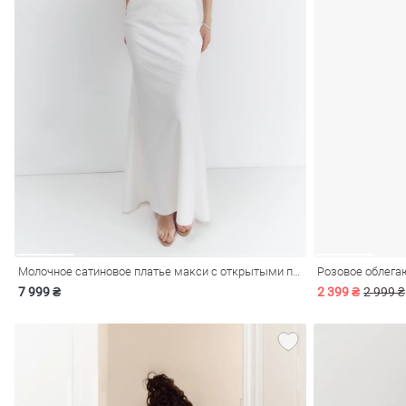
обелье
витеры
Молочное сатиновое платье макси с открытыми плечами
Розовое облега
7 999 ₴
2 399 ₴
2 999 ₴
ия
Очки
Косметика
Платки
Панамы