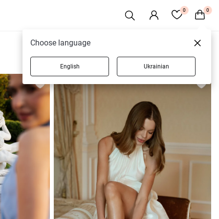
0
0
Choose language
English
Ukrainian
142 товаров