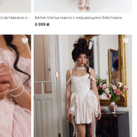
Молочное сатиновое платье макси со вставками из органзы
Белое платье макси с мерцающими блестками
6 999 ₴