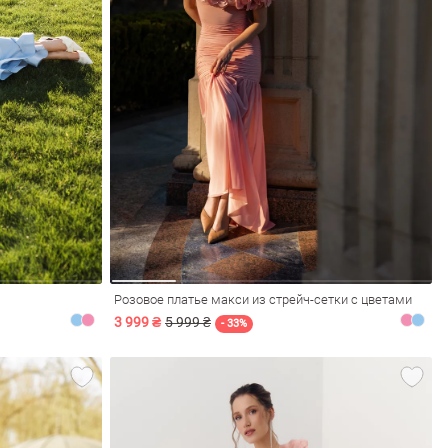
Розовое платье макси из стрейч-сетки с цветами
3 999 ₴
5 999 ₴
- 33%