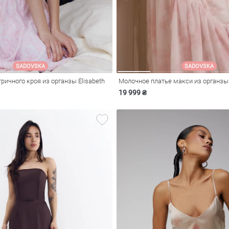
SADOVSKA
SADOVSKA
ичного кроя из органзы Élisabeth
Молочное платье макси из органзы
19 999 ₴