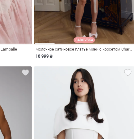
SADOVSKA
 Lamballe
Молочное сатиновое платье мини с корсетом Charlotte
18 999 ₴