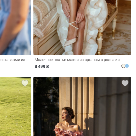
Голубое сатиновое платье макси со вставками из органзы
Молочное платье макси из органзы с рюшами
8 499 ₴