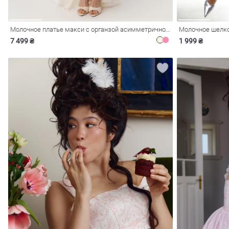
Молочное платье макси с органзой асимметричного кроя
Молочное шелко
7 499 ₴
1 999 ₴