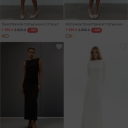
Трикотажное платье мини с открытой спиной в персиковом оттенке
Молочное трикотажное платье мини с открытой спиной
1 599 ₴
3 599 ₴
1 999 ₴
3 599 ₴
- 56%
- 44%