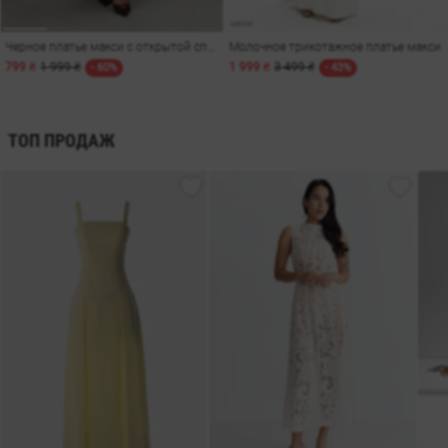
Черное платье макси с открытой спиной
Молочное трикотажное платье макси
799 ₴
1 999 ₴
1 999 ₴
3 499 ₴
- 60%
- 43%
ТОП ПРОДАЖ
амы