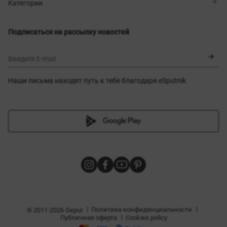
Магазины
Доставка
Категории
Блог
Оплата
Выбор размера
Новинки
Обмен и возврат
Платья
Подписаться на рассылку новостей
Сертификаты
Верхняя одежда
Корсеты
BLACK FRIDAY
Введите E-mail
Наши письма находят путь к тебе благодаря eSputnik
амы
|
|
Политика конфиденциальности
© 2011-2026 Gepur
|
Публичная оферта
Cookies policy