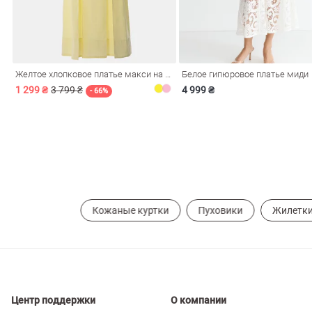
ечерние
Сарафаны
На
ные
ки
Желтое хлопковое платье макси на бретелях
Белое гипюровое платье миди
1 299 ₴
3 799 ₴
4 999 ₴
- 66%
Кожаные куртки
Пуховики
Жилетк
си
Кожаные
Центр поддержки
О компании