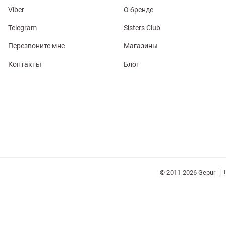
Viber
О бренде
Telegram
Sisters Club
Перезвоните мне
Магазины
обелье
Контакты
Блог
витеры
ия
Косметика
Очки
Платки
Панамы
|
© 2011-2026 Gepur