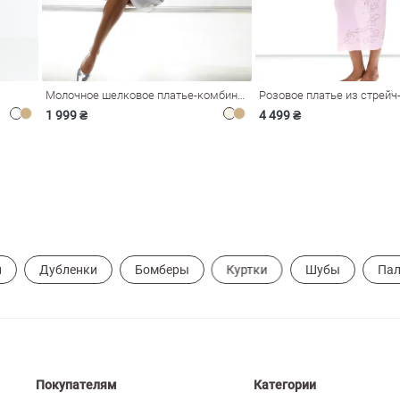
Молочное шелковое платье-комбинация Душа
1 999 ₴
4 499 ₴
и
Дубленки
Бомберы
Куртки
Шубы
Пал
Покупателям
Категории