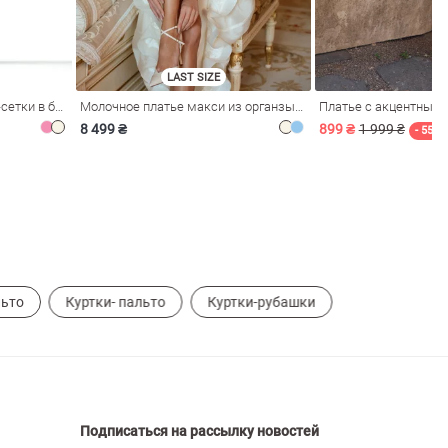
LAST SIZE
Розовое платье из стрейч-сетки в бельевом стиле
Молочное платье макси из органзы с рюшами
Платье с акцентным
8 499 ₴
899 ₴
1 999 ₴
- 55%
ьто
Куртки- пальто
Куртки-рубашки
Подписаться на рассылку новостей