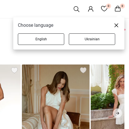
0
0
Choose language
0 товаров
English
Ukrainian