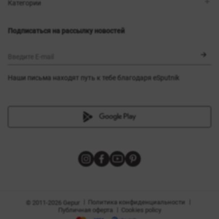
Магазины
Доставка
Категории
Блог
Оплата
Выбор размера
Новинки
Обмен и возврат
Платья
Подписаться на рассылку новостей
Сертификаты
Верхняя одежда
Корсеты
BLACK FRIDAY
Введите E-mail
Наши письма находят путь к тебе благодаря eSputnik
амы
|
|
Политика конфиденциальности
© 2011-2026 Gepur
|
Публичная оферта
Cookies policy