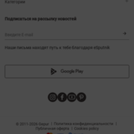
Магазины
Доставка
Категории
Блог
Оплата
Выбор размера
Новинки
Обмен и возврат
Платья
Подписаться на рассылку новостей
Сертификаты
Верхняя одежда
Корсеты
BLACK FRIDAY
Введите E-mail
Наши письма находят путь к тебе благодаря eSputnik
амы
|
|
Политика конфиденциальности
© 2011-2026 Gepur
|
Публичная оферта
Cookies policy