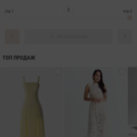
стр
1
стр
2
Загрузить еще
ТОП ПРОДАЖ