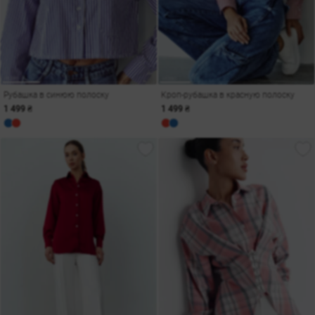
Рубашка в синюю полоску
Кроп-рубашка в красную полоску
1 499 ₴
1 499 ₴