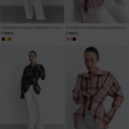
Бордовая рубашка оверсайз из искусственного шелка
Розовая клетчатая рубашка асимметричного кроя на крючках
1 399 ₴
1 699 ₴