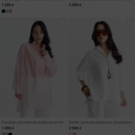
1 999 ₴
3 999 ₴
Розовая удлиненная рубашка из тенсела
Белая льняная рубашка с боковыми разрезами
1 999 ₴
2 999 ₴