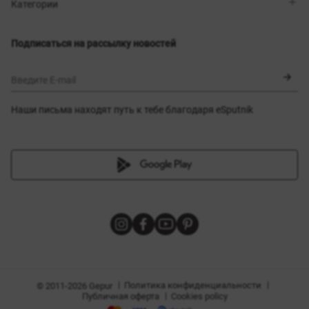
Магазины
Доставка
Категории
Блог
Оплата
Выбор размера
Новинки
Обмен и возврат
Платья
Подписаться на рассылку новостей
Сертификаты
Верхняя одежда
Корсеты
BLACK FRIDAY
Введите E-mail
Наши письма находят путь к тебе благодаря eSputnik
амы
|
|
Политика конфиденциальности
© 2011-2026 Gepur
|
Публичная оферта
Cookies policy