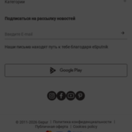
Магазины
Доставка
Категории
Блог
Оплата
Выбор размера
Новинки
Обмен и возврат
Платья
Подписаться на рассылку новостей
Сертификаты
Верхняя одежда
Корсеты
BLACK FRIDAY
Введите E-mail
Наши письма находят путь к тебе благодаря eSputnik
амы
|
|
Политика конфиденциальности
© 2011-2026 Gepur
|
Публичная оферта
Cookies policy