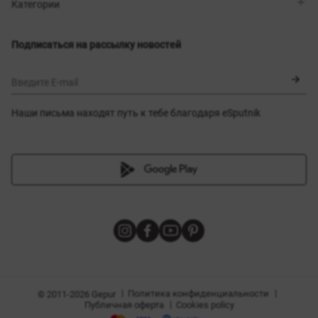
Магазины
Доставка
Категории
Блог
Оплата
Выбор размера
Новинки
Обмен и возврат
Платья
Подписаться на рассылку новостей
Сертификаты
Верхняя одежда
Корсеты
BLACK FRIDAY
Введите E-mail
Наши письма находят путь к тебе благодаря eSputnik
амы
|
|
Политика конфиденциальности
© 2011-2026 Gepur
|
Публичная оферта
Cookies policy