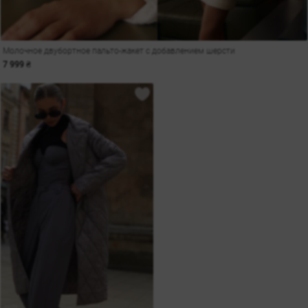
Молочное двубортное пальто-жакет с добавлением шерсти
7 999 ₴