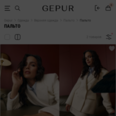
Женские пальто купить в Украине | Gepur
0
Gepur
Одежда
Верхняя одежда
Пальто
Пальто
ПАЛЬТО
2 товаров