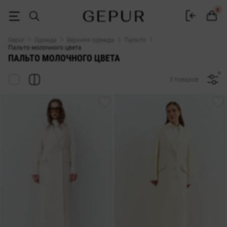
Женское молочное пальто купить в интернет магазине Gepur
0
Gepur
Одежда
Верхняя одежда
Пальто
Пальто молочного цвета
ПАЛЬТО МОЛОЧНОГО ЦВЕТА
3 товаров