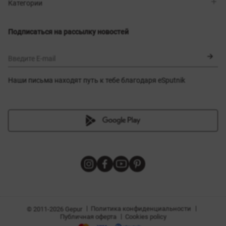
Магазины
Доставка
Категории
Блог
Оплата
Выбор размера
Новинки
Обмен и возврат
Платья
Подписаться на рассылку новостей
Сертификаты
Верхняя одежда
Корсеты
BLACK FRIDAY
Введите E-mail
Наши письма находят путь к тебе благодаря eSputnik
амы
|
|
Политика конфиденциальности
© 2011-2026 Gepur
|
Публичная оферта
Cookies policy