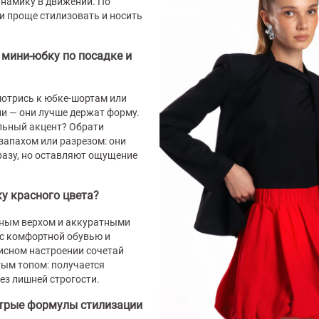
инамику в движении. По
и проще стилизовать и носить
 мини-юбку по посадке и
мотрись к юбке-шортам или
и — они лучше держат форму.
льный акцент? Обрати
запахом или разрезом: они
разу, но оставляют ощущение
у красного цвета?
чным верхом и аккуратными
 с комфортной обувью и
исном настроении сочетай
тым топом: получается
без лишней строгости.
стрые формулы стилизации