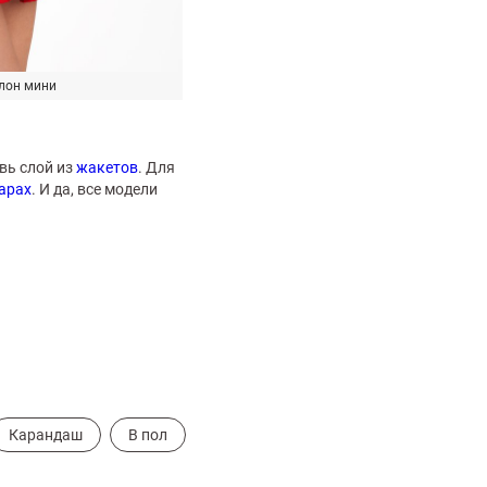
лон мини
авь слой из
жакетов
. Для
арах
. И да, все модели
Карандаш
В пол