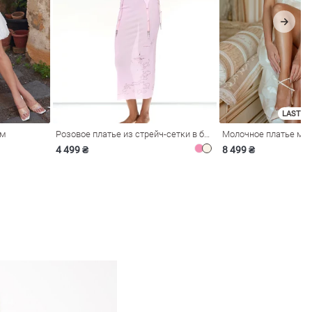
LAST SI
ом
Розовое платье из стрейч-сетки в бельевом стиле
4 499 ₴
8 499 ₴