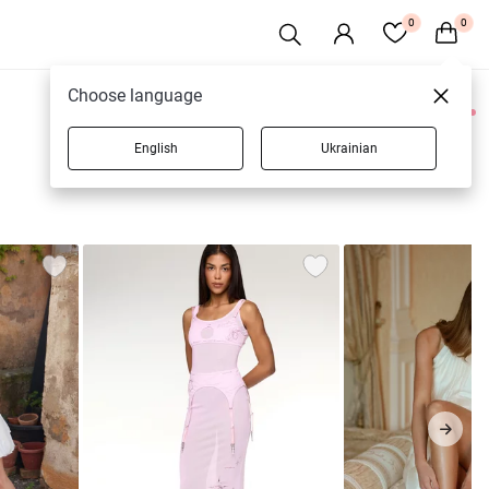
0
0
Choose language
0 товаров
English
Ukrainian