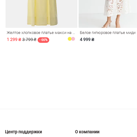
ечерние
Сарафаны
На
ные
ки
Желтое хлопковое платье макси на бретелях
Белое гипюровое платье миди
1 299 ₴
3 799 ₴
4 999 ₴
- 66%
си
Кожаные
Центр поддержки
О компании