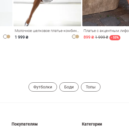
Молочное шелковое платье-комбинация Душа
Платье с акцентным лиф
1 999 ₴
899 ₴
1 999 ₴
- 55%
Футболки
Боди
Топы
Покупателям
Категории