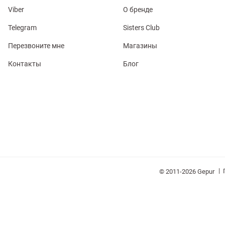
Viber
О бренде
Telegram
Sisters Club
Перезвоните мне
Магазины
Контакты
Блог
обелье
витеры
ия
Очки
Косметика
Платки
Панамы
|
© 2011-2026 Gepur