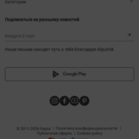
Магазины
Доставка
Категории
Блог
Оплата
Выбор размера
Новинки
Обмен и возврат
Платья
Подписаться на рассылку новостей
Сертификаты
Верхняя одежда
Корсеты
BLACK FRIDAY
Введите E-mail
Наши письма находят путь к тебе благодаря eSputnik
амы
|
|
Политика конфиденциальности
© 2011-2026 Gepur
|
Публичная оферта
Cookies policy