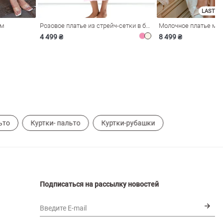
LAST SI
ом
Розовое платье из стрейч-сетки в бельевом стиле
4 499 ₴
8 499 ₴
ьто
Куртки- пальто
Куртки-рубашки
Подписаться на рассылку новостей
Введите E-mail