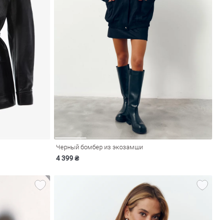
Черный бомбер из экозамши
4 399 ₴