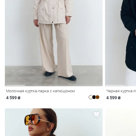
обелье
витеры
Молочная куртка-парка с капюшоном
Черная куртка-
4 599 ₴
4 599 ₴
ия
Очки
Косметика
Платки
Панамы