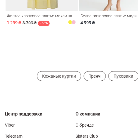
Желтое хлопковое платье макси на бретелях
Белое гипюровое платье миди
1 299 ₴
3 799 ₴
4 999 ₴
- 66%
Кожаные куртки
Тренч
Пуховики
Центр поддержки
О компании
Viber
О бренде
Telegram
Sisters Club