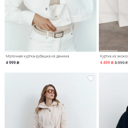
ечерние
Сарафаны
На
ные
ки
Молочная куртка-рубашка из денима
Куртка из экок
4 999 ₴
4 499 ₴
5 999 ₴
си
Кожаные