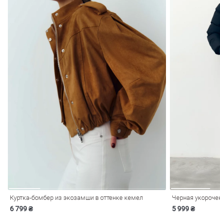
Куртка-бомбер из экозамши в оттенке кемел
Черная укорочен
6 799 ₴
5 999 ₴