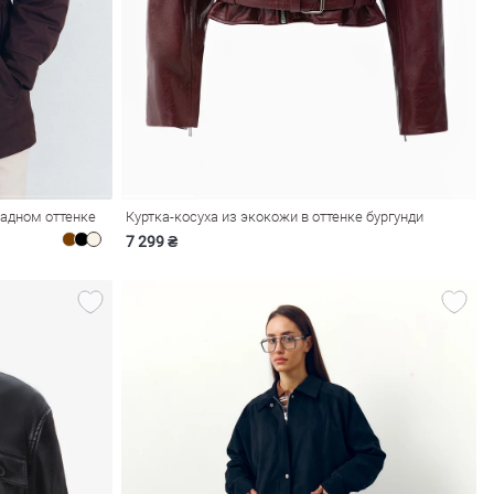
адном оттенке
Куртка-косуха из экокожи в оттенке бургунди
7 299 ₴