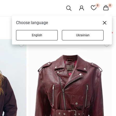
0
0
Choose language
English
Ukrainian
14 товаров