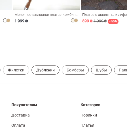
Молочное шелковое платье-комбинация Душа
Платье с акцентным лиф
1 999 ₴
899 ₴
1 999 ₴
- 55%
Жилетки
Дубленки
Бомберы
Шубы
Пал
Покупателям
Категории
Доставка
Новинки
Оплата
Платья