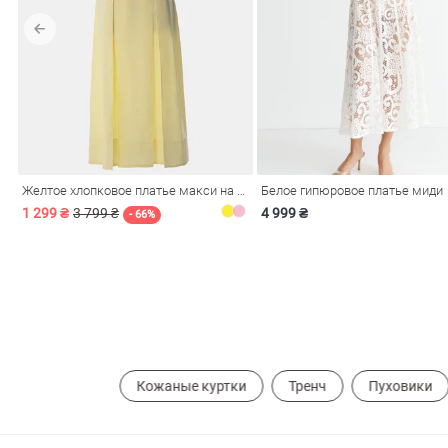
обелье
Желтое хлопковое платье макси на бретелях
Белое гипюровое платье миди
витеры
1 299 ₴
3 799 ₴
4 999 ₴
- 66%
ия
Очки
Косметика
Платки
Панамы
Кожаные куртки
Тренч
Пуховики