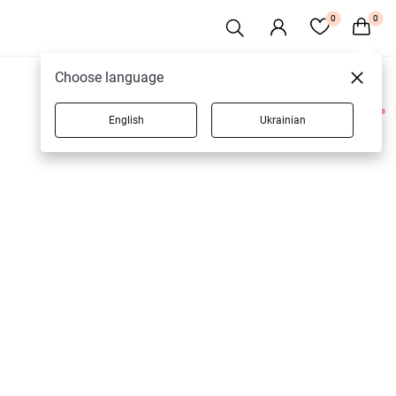
0
0
Choose language
English
Ukrainian
2 товаров