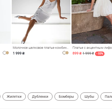
Молочное шелковое платье-комбинация Душа
Платье с акцентным лиф
1 999 ₴
899 ₴
1 999 ₴
- 55%
Жилетки
Дубленки
Бомберы
Шубы
Пал