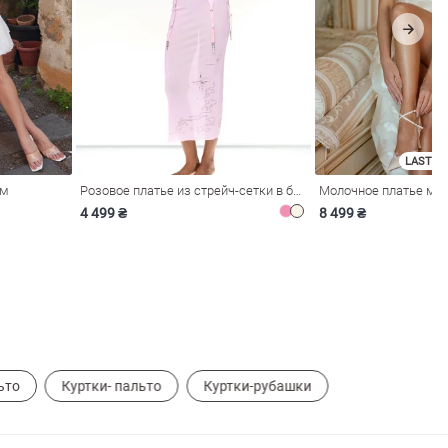
LAST SI
ом
Розовое платье из стрейч-сетки в бельевом стиле
4 499 ₴
8 499 ₴
ьто
Куртки- пальто
Куртки-рубашки