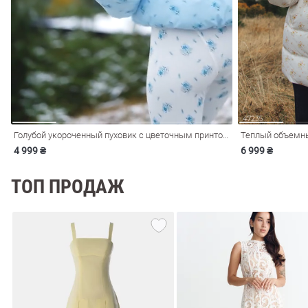
ечерние
Сарафаны
На
ные
ки
Голубой укороченный пуховик с цветочным принтом
Теплый объемн
4 999 ₴
6 999 ₴
ТОП ПРОДАЖ
си
Кожаные