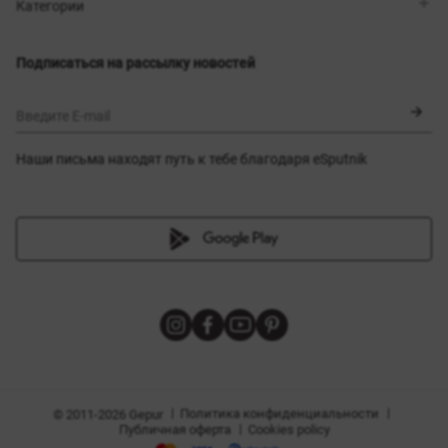
Магазины
Доставка
Категории
Блог
Оплата
Выбор размера
Новинки
Обмен и возврат
Платья
Подписаться на рассылку новостей
Сертификаты
Верхняя одежда
Корсеты
BLACK FRIDAY
Введите E-mail
Наши письма находят путь к тебе благодаря eSputnik
амы
|
|
Политика конфиденциальности
© 2011-2026 Gepur
|
Публичная оферта
Cookies policy