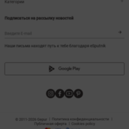
Магазины
Доставка
Категории
Блог
Оплата
Выбор размера
Новинки
Обмен и возврат
Платья
Подписаться на рассылку новостей
Сертификаты
Верхняя одежда
Корсеты
BLACK FRIDAY
Введите E-mail
Наши письма находят путь к тебе благодаря eSputnik
амы
|
|
Политика конфиденциальности
© 2011-2026 Gepur
|
Публичная оферта
Cookies policy