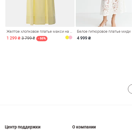
ечерние
Сарафаны
На
ные
ки
Желтое хлопковое платье макси на бретелях
Белое гипюровое платье миди
1 299 ₴
3 799 ₴
4 999 ₴
- 66%
си
Кожаные
Центр поддержки
О компании