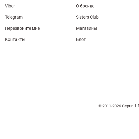
Viber
О бренде
Telegram
Sisters Club
Перезвоните мне
Магазины
Контакты
Блог
обелье
витеры
ия
Очки
Косметика
Платки
Панамы
|
© 2011-2026 Gepur