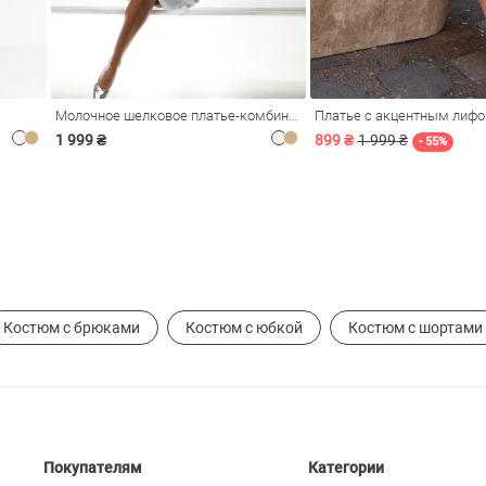
Молочное шелковое платье-комбинация Душа
Платье с акцентным лиф
1 999 ₴
899 ₴
1 999 ₴
- 55%
Костюм с брюками
Костюм с юбкой
Костюм с шортами
Покупателям
Категории