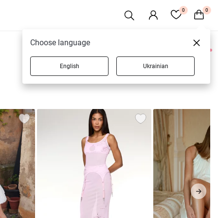
0
0
Choose language
0 товаров
English
Ukrainian