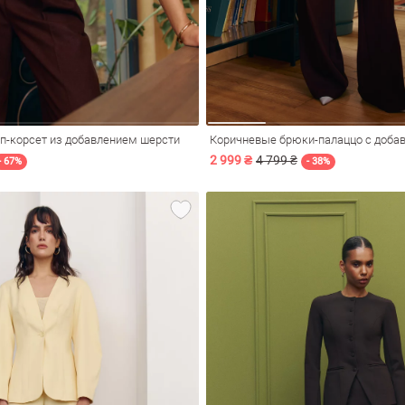
п-корсет из добавлением шерсти
Коричневые брюки-палаццо с доба
2 999 ₴
4 799 ₴
- 67%
- 38%