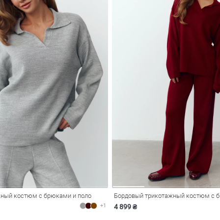
ный костюм с брюками и поло
Бордовый трикотажный костюм с б
+1
4 899 ₴