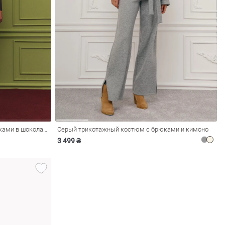
Трикотажные брюки-клеш со стрелками в шоколадном оттенке
Серый трикотажный костюм с брюками и кимоно
3 499 ₴