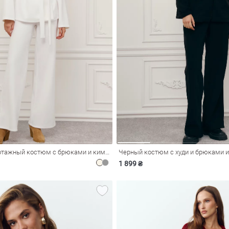
Молочный трикотажный костюм с брюками и кимоно
Черный костюм с худи и брюками и
1 899 ₴