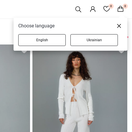
0
0
Choose language
English
Ukrainian
27 товаров