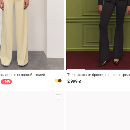
алаццо с высокой талией
2 999 ₴
- 46%