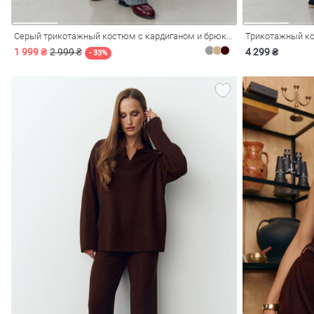
Серый трикотажный костюм с кардиганом и брюками
1 999 ₴
2 999 ₴
4 299 ₴
- 33%