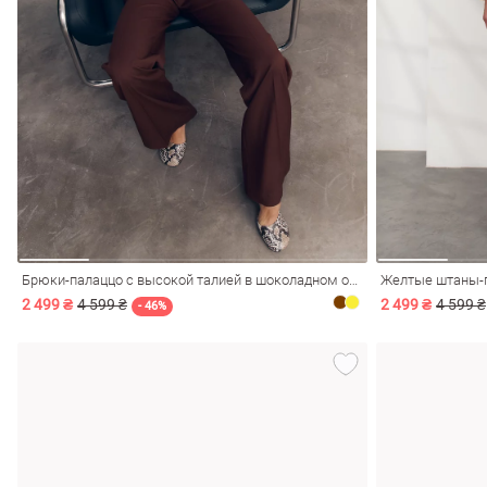
Брюки-палаццо с высокой талией в шоколадном оттенке
Желтые штаны-п
2 499 ₴
4 599 ₴
2 499 ₴
4 599 ₴
- 46%