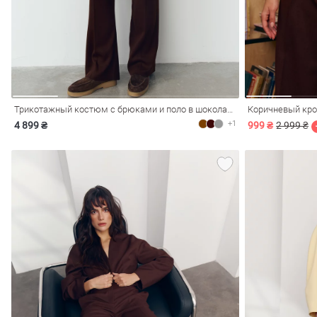
Трикотажный костюм с брюками и поло в шоколадном оттенке
Коричневый кро
+1
4 899 ₴
999 ₴
2 999 ₴