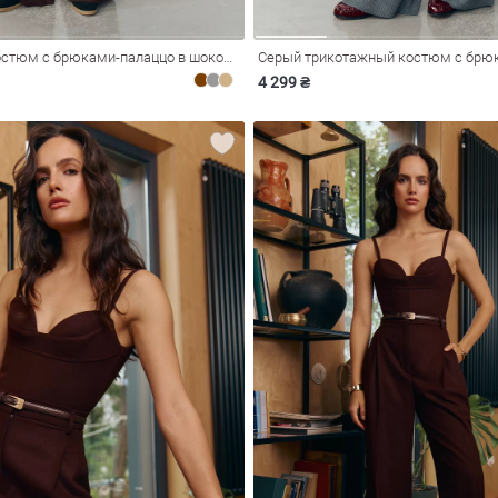
Трикотажный костюм с брюками-палаццо в шоколадном оттенке
Серый трикотажный костюм с брю
4 299 ₴