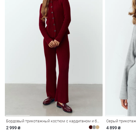
Бордовый трикотажный костюм с кардиганом и брюками
Серый трикотаж
2 999 ₴
4 899 ₴