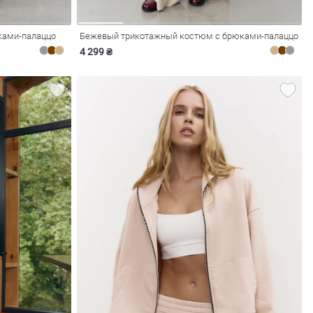
ками-палаццо
Бежевый трикотажный костюм с брюками-палаццо
4 299 ₴