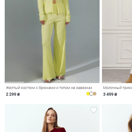
обелье
витеры
Желтый костюм с брюками и топом на завязках
2 299 ₴
3 499 ₴
ия
Очки
Косметика
Платки
Панамы