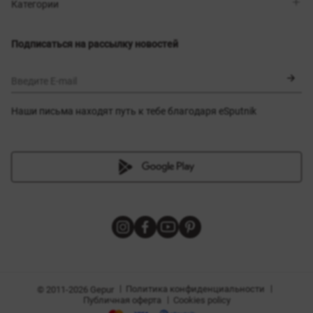
Магазины
Доставка
Категории
Блог
Оплата
Выбор размера
Новинки
Обмен и возврат
Платья
Подписаться на рассылку новостей
Сертификаты
Верхняя одежда
Корсеты
BLACK FRIDAY
Введите E-mail
Наши письма находят путь к тебе благодаря eSputnik
амы
|
|
Политика конфиденциальности
© 2011-2026 Gepur
|
Публичная оферта
Cookies policy