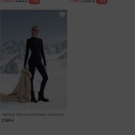
2 999 ₴
3 499 ₴
1 799 ₴
2 299 ₴
- 14%
- 22%
Черный термокомбинезон на флисе с моделирующими швами
2 599 ₴