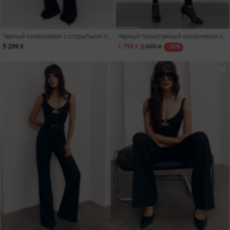
Черный комбинезон с открытыми плечами
Черный трикотажный комбинезон с поясом
5 299 ₴
1 799 ₴
2 599 ₴
- 31%