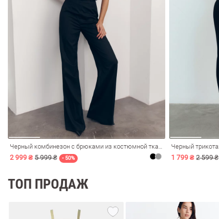
обелье
витеры
ия
Косметика
Очки
Платки
Панамы
Черный комбинезон с брюками из костюмной ткани
Черный трикота
2 999 ₴
5 999 ₴
1 799 ₴
2 599 ₴
- 50%
ТОП ПРОДАЖ