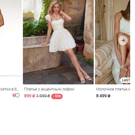
LAST SI
Розовое платье из стрейч-сетки в бельевом стиле
Платье с акцентным лифом
899 ₴
1 999 ₴
8 499 ₴
- 55%