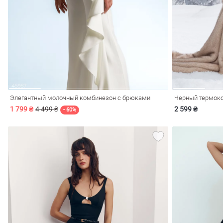
ечерние
Сарафаны
На
ные
ки
Элегантный молочный комбинезон с брюками
1 799 ₴
4 499 ₴
2 599 ₴
- 60%
си
Кожаные