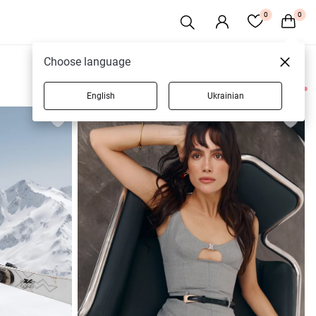
0
0
Choose language
English
Ukrainian
6 товаров