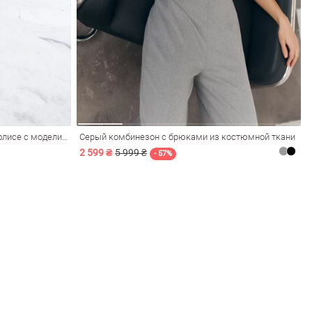
Коричневый термо-комбинезон на флисе с моделирующими швами
Серый комбинезон с брюками из костюмной ткани
2 599 ₴
5 999 ₴
- 57%