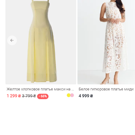
Желтое хлопковое платье макси на бретелях
Белое гипюровое платье миди
1 299 ₴
3 799 ₴
4 999 ₴
- 66%