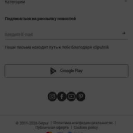
Магазины
Доставка
Категории
Блог
Оплата
Выбор размера
Новинки
Обмен и возврат
Платья
Подписаться на рассылку новостей
Сертификаты
Верхняя одежда
Корсеты
BLACK FRIDAY
Введите E-mail
Наши письма находят путь к тебе благодаря eSputnik
амы
|
|
Политика конфиденциальности
© 2011-2026 Gepur
|
Публичная оферта
Cookies policy