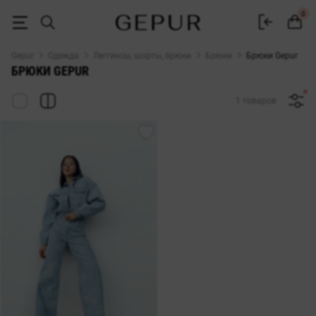
Брюки женские купить в Украине — каталог штанов Gepur
0
Gepur
Одежда
Леггинсы, шорты, брюки
Брюки
Брюки Gepur
БРЮКИ GEPUR
1 товаров