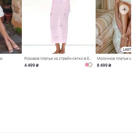
LAST SI
ом
Розовое платье из стрейч-сетки в бельевом стиле
4 499 ₴
8 499 ₴