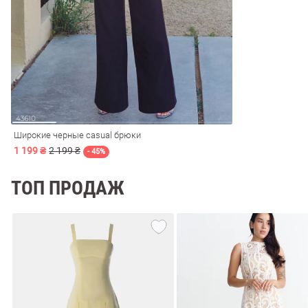
ечерние
Сарафаны
На
ные
ки
Широкие черные casual брюки
1 199 ₴
2 199 ₴
- 45%
ТОП ПРОДАЖ
си
Кожаные