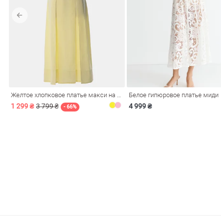
обелье
Желтое хлопковое платье макси на бретелях
Белое гипюровое платье миди
витеры
1 299 ₴
3 799 ₴
4 999 ₴
- 66%
ия
Очки
Косметика
Платки
Панамы