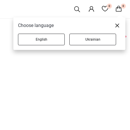
0
0
Choose language
English
Ukrainian
1 товаров