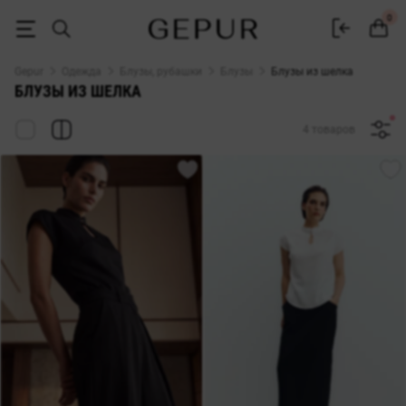
ЖЕНСКИЕ БЛУЗКИ из шелка купить недорого в Киеве и Украине ♡ 
0
Gepur
Одежда
Блузы, рубашки
Блузы
Блузы из шелка
БЛУЗЫ ИЗ ШЕЛКА
4 товаров