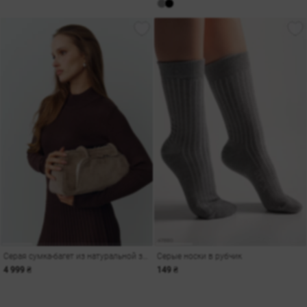
Серая сумка-багет из натуральной замши
Серые носки в рубчик
4 999 ₴
149 ₴