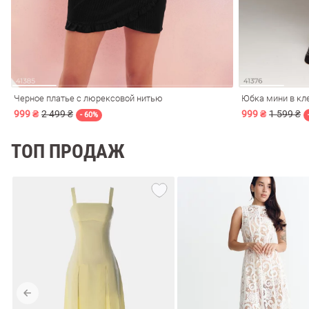
ечерние
Сарафаны
На
ные
ки
Черное платье с люрексовой нитью
Юбка мини в кл
999 ₴
2 499 ₴
999 ₴
1 599 ₴
- 60%
ТОП ПРОДАЖ
си
Кожаные