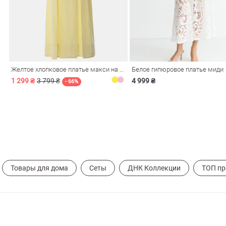
Желтое хлопковое платье макси на бретелях
Белое гипюровое платье миди
обелье
1 299 ₴
3 799 ₴
4 999 ₴
- 66%
витеры
ия
Очки
Косметика
Платки
Панамы
Товары для дома
Сеты
ДНК Коллекции
ТОП п