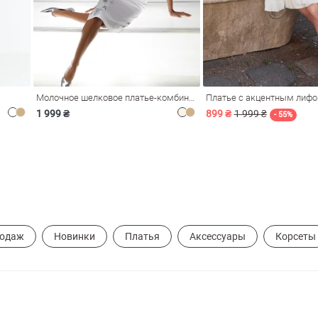
Молочное шелковое платье-комбинация Душа
Платье с акцентным лиф
1 999 ₴
899 ₴
1 999 ₴
- 55%
родаж
Новинки
Платья
Аксессуары
Корсеты