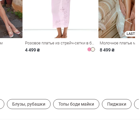
LAST SI
ом
Розовое платье из стрейч-сетки в бельевом стиле
4 499 ₴
8 499 ₴
Блузы, рубашки
Топы боди майки
Пиджаки