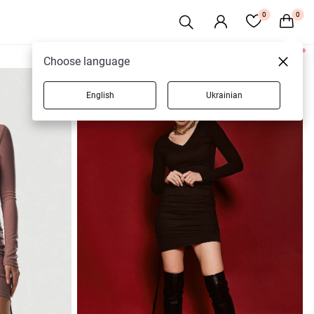
0
0
4 товаров
Choose language
English
Ukrainian