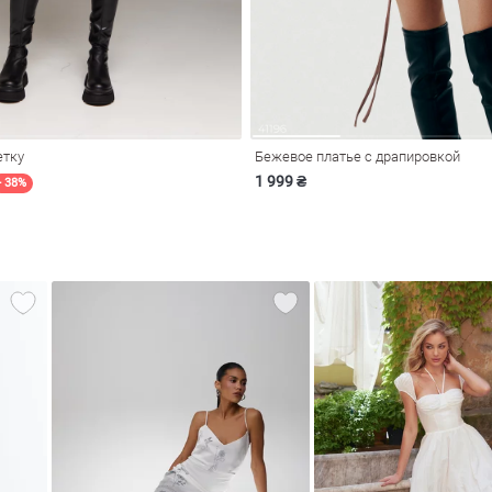
етку
Бежевое платье с драпировкой
1 999 ₴
- 38%