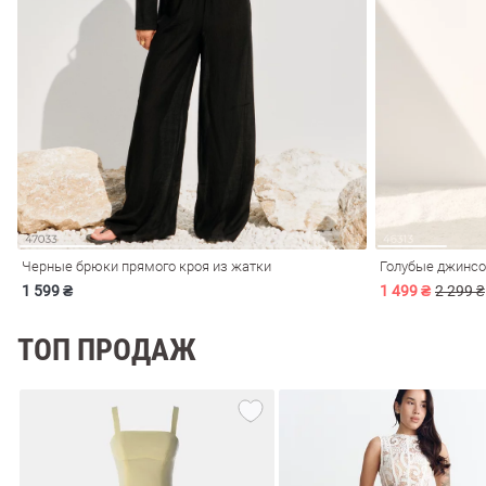
обелье
витеры
Черные брюки прямого кроя из жатки
Голубые джинсо
1 599 ₴
1 499 ₴
2 299 ₴
ТОП ПРОДАЖ
ия
Очки
Косметика
Платки
Панамы