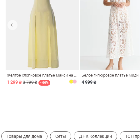
Желтое хлопковое платье макси на бретелях
Белое гипюровое платье миди
1 299 ₴
3 799 ₴
4 999 ₴
- 66%
Товары для дома
Сеты
ДНК Коллекции
ТОП п