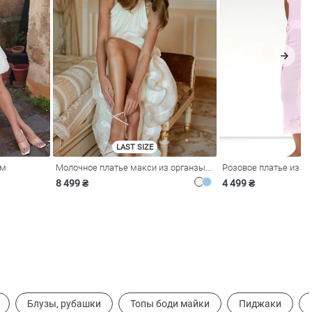
LAST SIZE
ом
Молочное платье макси из органзы с рюшами
8 499 ₴
4 499 ₴
Блузы, рубашки
Топы боди майки
Пиджаки