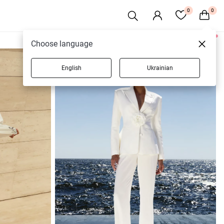
0
0
7 товаров
Choose language
English
Ukrainian