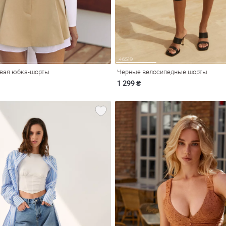
вая юбка-шорты
Черные велосипедные шорты
1 299 ₴