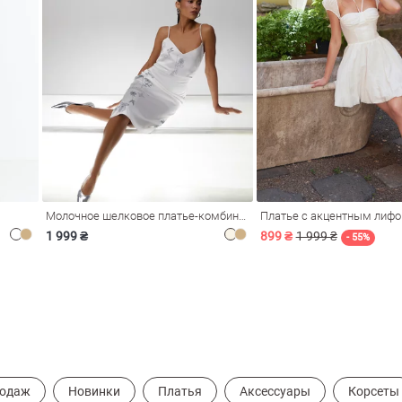
Молочное шелковое платье-комбинация Душа
Платье с акцентным лиф
1 999 ₴
899 ₴
1 999 ₴
- 55%
родаж
Новинки
Платья
Аксессуары
Корсеты