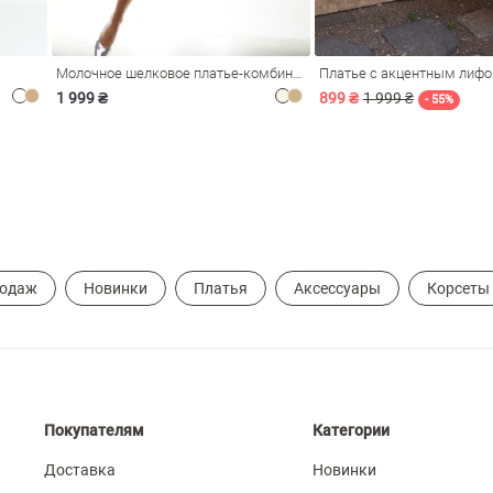
Молочное шелковое платье-комбинация Душа
Платье с акцентным лиф
1 999 ₴
899 ₴
1 999 ₴
- 55%
родаж
Новинки
Платья
Аксессуары
Корсеты
Покупателям
Категории
Доставка
Новинки