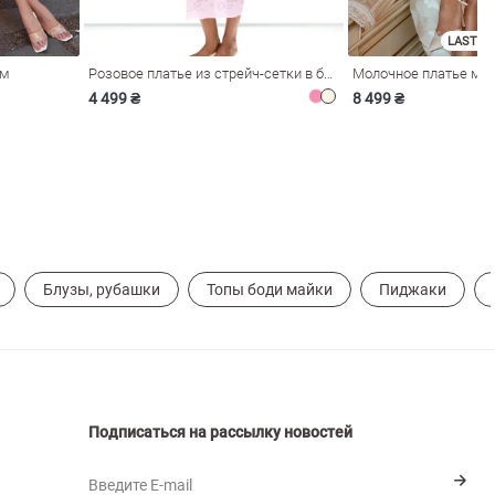
LAST SI
ом
Розовое платье из стрейч-сетки в бельевом стиле
4 499 ₴
8 499 ₴
Блузы, рубашки
Топы боди майки
Пиджаки
Подписаться на рассылку новостей
Введите E-mail