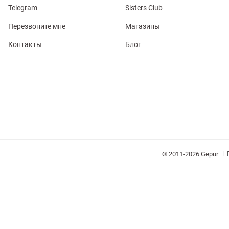
Telegram
Sisters Club
Перезвоните мне
Магазины
Контакты
Блог
обелье
витеры
|
© 2011-2026 Gepur
ия
Очки
Косметика
Платки
Панамы