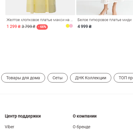
ечерние
Сарафаны
На
Желтое хлопковое платье макси на бретелях
Белое гипюровое платье миди
ные
ки
1 299 ₴
3 799 ₴
4 999 ₴
- 66%
Товары для дома
Сеты
ДНК Коллекции
ТОП п
си
Кожаные
Центр поддержки
О компании
Viber
О бренде