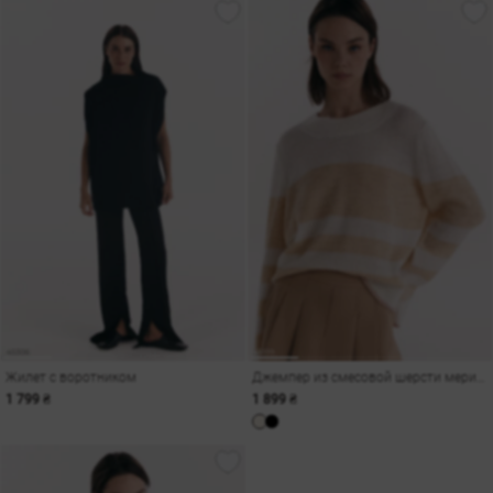
Жилет с воротником
Джемпер из смесовой шерсти мериноса
1 799 ₴
1 899 ₴