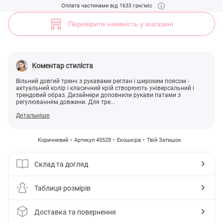
Коричневий тренч з екошкіри (арт. 45528) ♡ інтернет-магазин Gepu
Оплата частинами від 1633 грн/міс
5
Перевірити наявність у магазині
Коментар стиліста
Вільний довгий тренч з рукавами реглан і широким поясом -
актуальний колір і класичний крій створюють універсальний і
трендовий образ. Дизайнери доповнили рукави патами з
регулюванням довжини. Для тре...
Детальніше
Коричневий
Артикул 45528
Екошкіра
Твій Затишок
Склад та догляд
Таблиця розмірів
Доставка та повернення