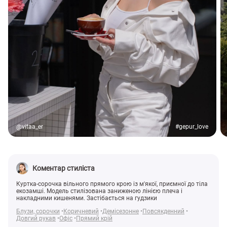
@vitaa_er
#gepur_love
Коментар стиліста
Куртка-сорочка вільного прямого крою із м'якої, приємної до тіла
екозамші. Модель стилізована заниженою лінією плеча і
накладними кишенями. Застібається на гудзики
Блузи, сорочки
Коричневий
Демісезонне
Повсякденний
Довгий рукав
Офіс
Прямий крій