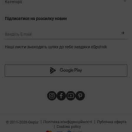
Магазини
Доставка
Категорії
Блог
Оплата
Вибір розміру
Новинки
Обмін та повернення
Сукні
Підписатися на розсилку новин
Сертифікати
Верхній одяг
Корсети
BLACK FRIDAY
Введіть E-mail
Наші листи знаходять шлях до тебе завдяки eSputnik
и
|
|
Політика конфіденційності
Публічна оферта
© 2011-2026 Gepur
|
Cookies policy