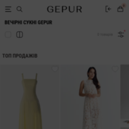
Стильні вечірні сукні купити в Gepur
0
ВЕЧІРНІ СУКНІ GEPUR
0 товарів
ТОП ПРОДАЖІВ