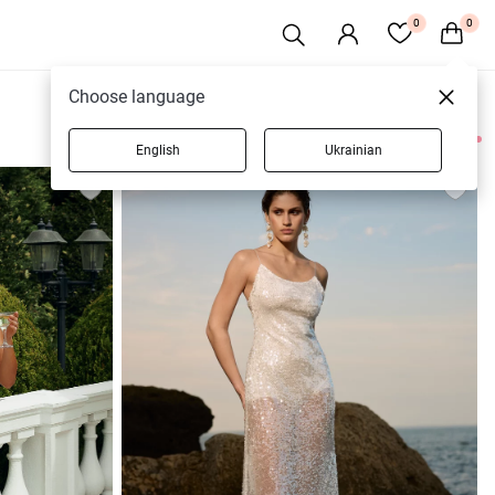
0
0
Choose language
English
Ukrainian
5 товарів