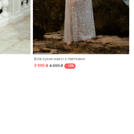
Біла сукня максі з паєтками
3 999 ₴
4 599 ₴
- 13%