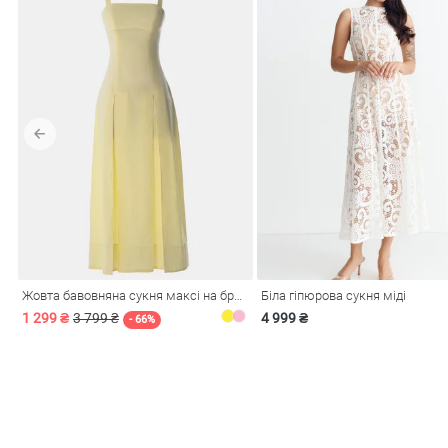
Жовта бавовняна сукня максі на бретелях
Біла гіпюрова сукня міді
1 299 ₴
3 799 ₴
4 999 ₴
- 66%