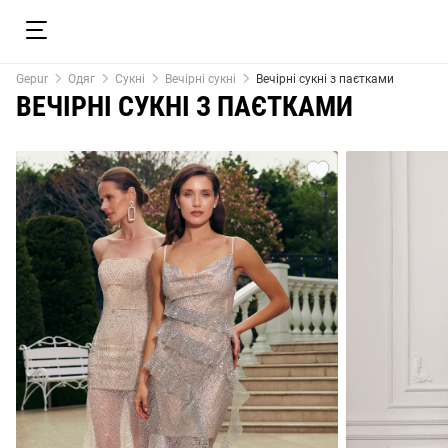
Gepur
Одяг
Сукні
Вечірні сукні
Вечірні сукні з паєтками
ВЕЧІРНІ СУКНІ З ПАЄТКАМИ