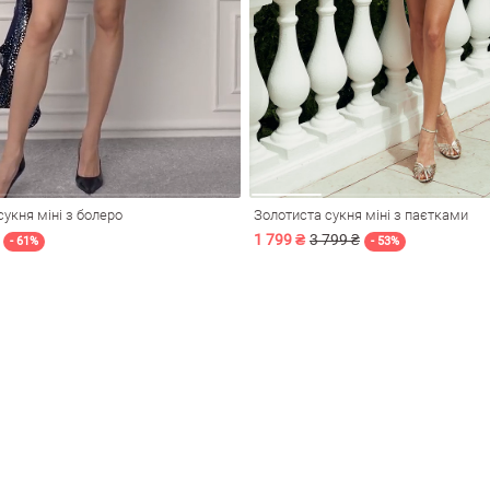
укня міні з болеро
Золотиста сукня міні з паєтками
1 799 ₴
3 799 ₴
- 61%
- 53%