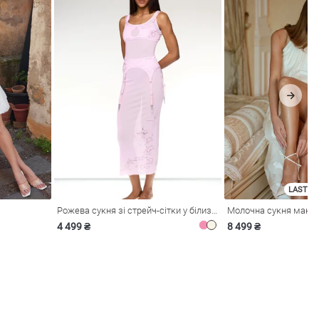
LAST SI
Рожева сукня зі стрейч-сітки у білизняному стилі
4 499 ₴
8 499 ₴