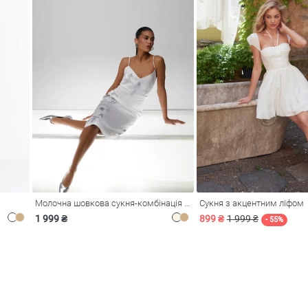
Молочна шовкова сукня-комбінація Душа
Сукня з акцентним ліфом
1 999 ₴
899 ₴
1 999 ₴
- 55%