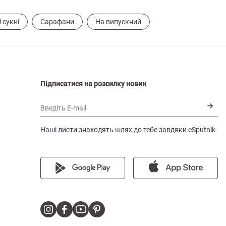
 сукні
Сарафани
На випускний
Підписатися на розсилку новин
Введіть E-mail
Наші листи знаходять шлях до тебе завдяки eSputnik