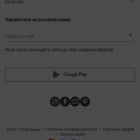
Магазини
Доставка
Категорії
Блог
Оплата
Вибір розміру
Новинки
Обмін та повернення
Сукні
Підписатися на розсилку новин
Сертифікати
Верхній одяг
Корсети
BLACK FRIDAY
Введіть E-mail
Наші листи знаходять шлях до тебе завдяки eSputnik
и
|
|
Політика конфіденційності
Публічна оферта
© 2011-2026 Gepur
|
Cookies policy