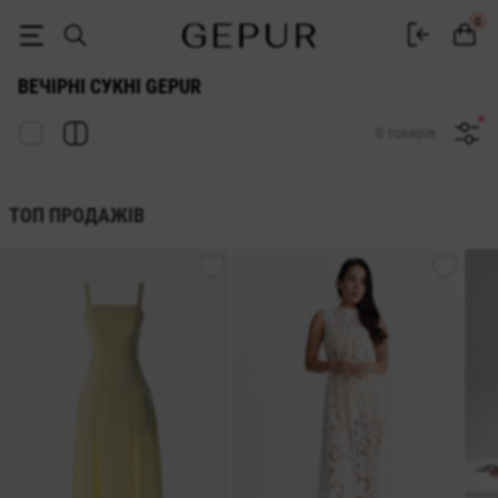
Стильні вечірні сукні купити в Gepur
0
ВЕЧІРНІ СУКНІ GEPUR
0 товарів
ТОП ПРОДАЖІВ