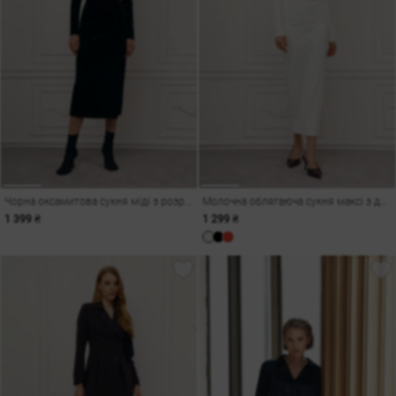
Чорна оксамитова сукня міді з розрізом
Молочна облягаюча сукня максі з драпіруванням
1 399 ₴
1 299 ₴