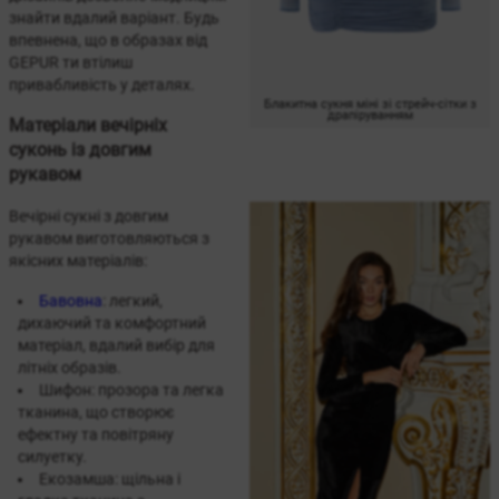
знайти вдалий варіант. Будь
впевнена, що в образах від
GEPUR ти втілиш
привабливість у деталях.
Блакитна сукня міні зі стрейч-сітки з
драпіруванням
Матеріали вечірніх
суконь із довгим
рукавом
Вечірні сукні з довгим
рукавом виготовляються з
якісних матеріалів:
Бавовна
: легкий,
дихаючий та комфортний
матеріал, вдалий вибір для
літніх образів.
Шифон: прозора та легка
тканина, що створює
ефектну та повітряну
силуетку.
Екозамша: щільна і