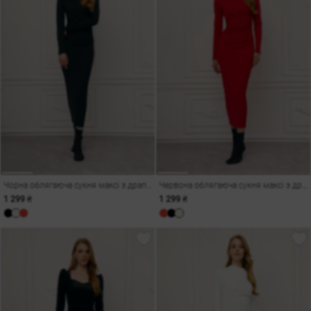
Чорна облягаюча сукня максі з драпіруванням
Червона облягаюча сукня максі з драпіруванням
1 299 ₴
1 299 ₴