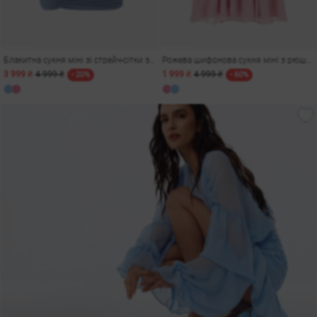
Блакитна сукня міні зі стрейч-сітки з драпіруванням
Рожева шифонова сукня міні з рюшами та драпіруванням
3 999 ₴
4 999 ₴
1 999 ₴
4 999 ₴
- 20%
- 60%