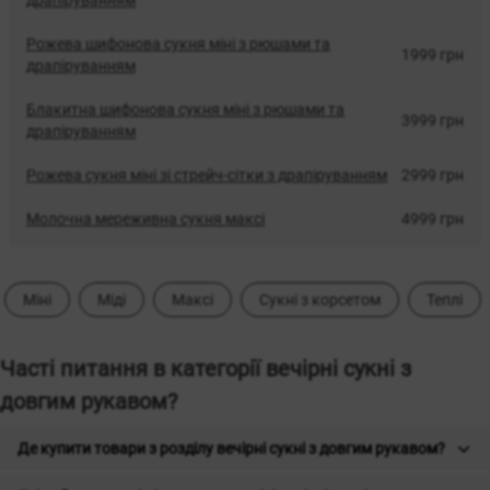
драпіруванням
Рожева шифонова сукня міні з рюшами та
1999 грн
драпіруванням
Блакитна шифонова сукня міні з рюшами та
3999 грн
драпіруванням
Рожева сукня міні зі стрейч-сітки з драпіруванням
2999 грн
Молочна мереживна сукня максі
4999 грн
Міні
Міді
Максі
Сукні з корсетом
Теплі
Часті питання в категорії вечірні сукні з
довгим рукавом?
Де купити товари з розділу вечірні сукні з довгим рукавом?