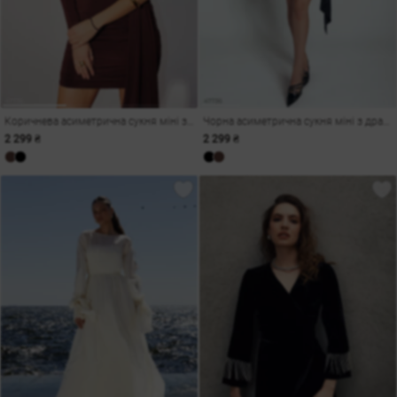
Коричнева асиметрична сукня міні з драпіруванням
Чорна асиметрична сукня міні з драпіруванням
2 299 ₴
2 299 ₴