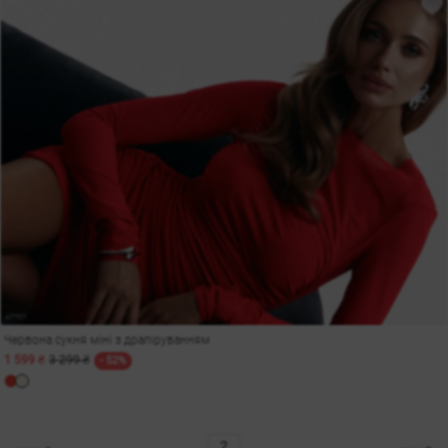
Червона сукня міні з драпіруванням
1 599 ₴
3 299 ₴
- 52%