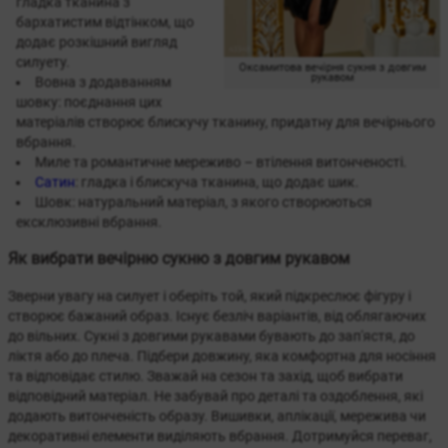
гладка тканина з
бархатистим відтінком, що
додає розкішний вигляд
силуету.
Оксамитова вечірня сукня з довгим
рукавом
Вовна з додаванням
шовку: поєднання цих
матеріалів створює блискучу тканину, придатну для вечірнього
вбрання.
Миле та романтичне мереживо – втілення витонченості.
Сатин
: гладка і блискуча тканина, що додає шик.
Шовк: натуральний матеріал, з якого створюються
ексклюзивні вбрання.
Як вибрати вечірню сукню з довгим рукавом
Зверни увагу на силует і оберіть той, який підкреслює фігуру і
створює бажаний образ. Існує безліч варіантів, від облягаючих
до вільних. Сукні з довгими рукавами бувають до зап'ястя, до
ліктя або до плеча. Підбери довжину, яка комфортна для носіння
та відповідає стилю. Зважай на сезон та захід, щоб вибрати
відповідний матеріал. Не забувай про деталі та оздоблення, які
додають витонченість образу. Вишивки, аплікації, мережива чи
декоративні елементи виділяють вбрання. Дотримуйся переваг,