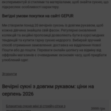
експериментуй зі стилями та матеріалами, щоб знайти сукню, що
підкреслює особливості характеру.
Вигідні умови покупки на сайті GEPUR
Ми створили понад 20 вечірніх суконь із довгим рукавом, щоб
кожна дівчина знайшла свій фасон. Регулярне оновлення
колекцій та акційні пропозиції дозволяють бути в курсі модних
тенденцій та купити гарну сукню недорого. Вибирай зручний
спосіб отримання замовлення: доставка на відділення Нової
Пошти або до пошти. Переваги онлайн шопінгу на відміну від
оффлайн магазинів є очевидними: економія часу, щоб придбати
улюблений одяг.
Згорнути
Вечірні сукні з довгим рукавом: ціни на
серпень 2026
Блакитна сукня міні зі стрейч-сітки з
3999 грн