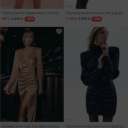
Чорна сукня з люрексовою ниткою
Чорна облягаюча сукня міні з драпіруванням
999 ₴
2 499 ₴
1 799 ₴
2 999 ₴
- 60%
- 40%
Бежева сукня міді з рукавом-кльош
Чорна сатинова сукня міні з драпіруванням