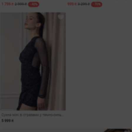
1 799 ₴
2 999 ₴
999 ₴
3 299 ₴
- 40%
- 70%
Сукня міні зі стразами у темно-синьому відтінку
5 999 ₴