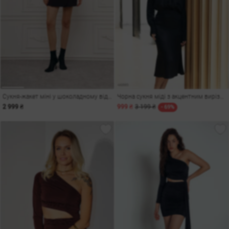
Сукня-жакет міні у шоколадному відтінку
Чорна сукня міді з акцентним вирізом
2 999 ₴
999 ₴
3 199 ₴
- 69%