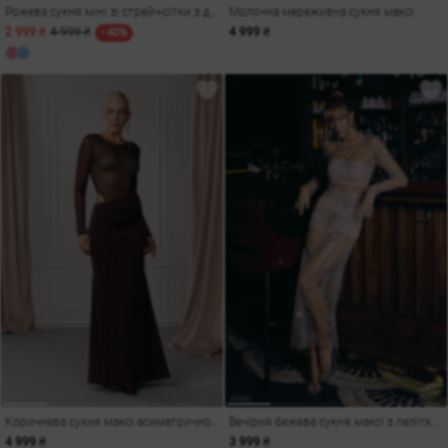
Рожева сукня міні зі стрейч-сітки з драпіруванням
Молочна мереживна сукня максі
2 999 ₴
4 999 ₴
4 999 ₴
- 40%
Коричнева сукня максі асиметричного крою зі стразами
Вечірня бежева сукня максі з лелітками
4 999 ₴
3 999 ₴