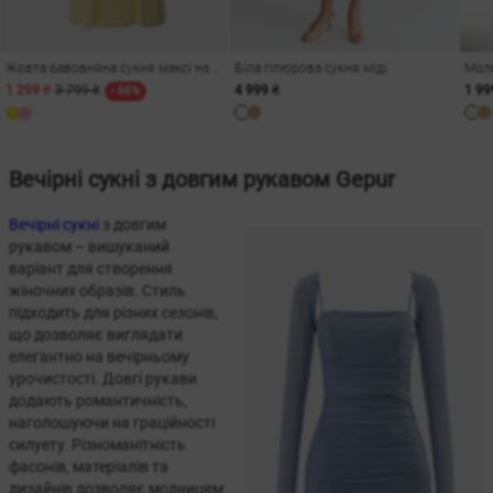
Жовта бавовняна сукня максі на бретелях
Біла гіпюрова сукня міді
1 299 ₴
3 799 ₴
4 999 ₴
1 99
- 66%
Вечірні сукні з довгим рукавом Gepur
Вечірні сукні
з довгим
рукавом – вишуканий
варіант для створення
жіночних образів. Стиль
підходить для різних сезонів,
що дозволяє виглядати
елегантно на вечірньому
урочистості. Довгі рукави
додають романтичність,
наголошуючи на граційності
силуету. Різноманітність
фасонів, матеріалів та
дизайнів дозволяє модницям