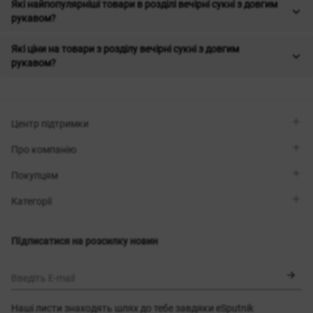
Які найпопулярніші товари в розділі вечірні сукні з довгим
рукавом?
Які ціни на товари з розділу вечірні сукні з довгим
рукавом?
Центр підтримки
Viber
Про компанію
Telegram
Передзвоніть мені
Про бренд
Покупцям
Контакти
Sisters Club
Магазини
Доставка
Категорії
Блог
Оплата
Вибір розміру
Новинки
Обмін та повернення
Сукні
Підписатися на розсилку новин
Сертифікати
Верхній одяг
Корсети
BLACK FRIDAY
Введіть E-mail
Наші листи знаходять шлях до тебе завдяки eSputnik