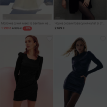
Молочна сукня максі із бантами на рукавах
Чорна оксамитова сукня-халат зі стразами
1 999 ₴
4 999 ₴
2 699 ₴
- 60%