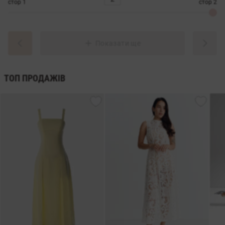
стор
1
стор
2
Показати ще
ТОП ПРОДАЖІВ