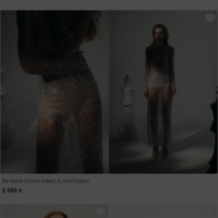
Вечірня сукня максі з лелітками
3 999 ₴