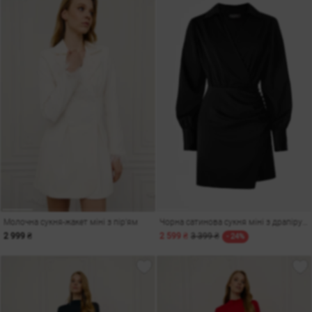
Молочна сукня-жакет міні з пір'ям
Чорна сатинова сукня міні з драпіруванням
2 999 ₴
2 599 ₴
3 399 ₴
- 24%