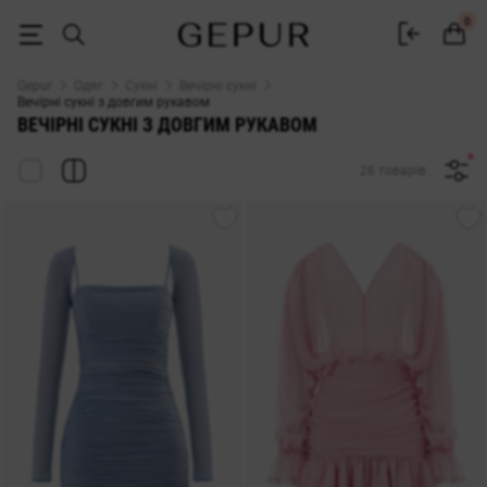
Сукні з довгим рукавом купити в Gepur
0
Gepur
Одяг
Сукні
Вечірні сукні
Вечірні сукні з довгим рукавом
ВЕЧІРНІ СУКНІ З ДОВГИМ РУКАВОМ
26 товарів