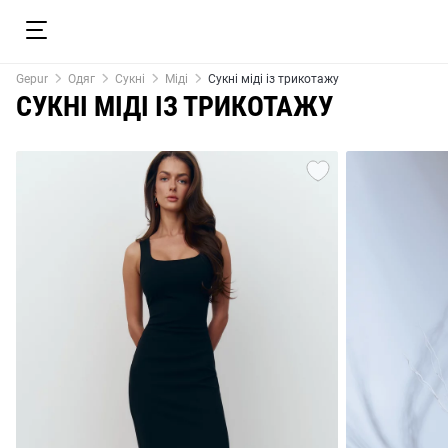
Gepur
Одяг
Сукні
Міді
Сукні міді із трикотажу
СУКНІ МІДІ ІЗ ТРИКОТАЖУ