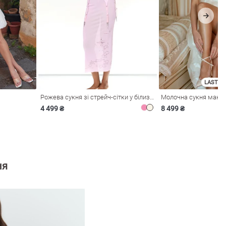
LAST SI
Рожева сукня зі стрейч-сітки у білизняному стилі
4 499 ₴
8 499 ₴
ня