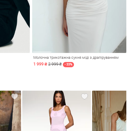
Молочна трикотажна сукня міді з драпіруванням
1 999 ₴
2 999 ₴
- 33%