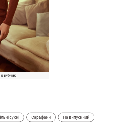
 в рубчик
ільні сукні
Сарафани
На випускний