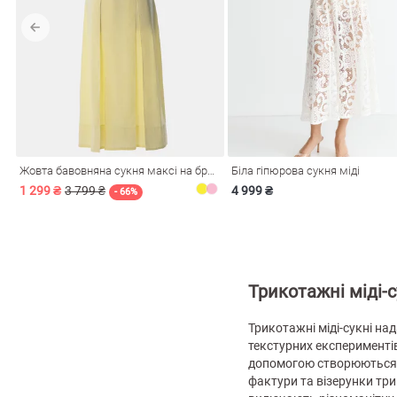
лизна
Жовта бавовняна сукня максі на бретелях
Біла гіпюрова сукня міді
три
1 299 ₴
3 799 ₴
4 999 ₴
- 66%
уляри
Косметика
Хустки
Панами
Трикотажні міді-с
ки
Трикотажні міді-сукні н
текстурних експериментів 
допомогою створюються 
фактури та візерунки тр