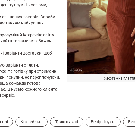
йдеш тут сукні, костюми,
кість наших товарів. Вироби
ористанням найкращих
.
 зрозумілий інтерфейс сайту
найти та замовити бажані
ні варіанти доставки, щоб
мо варіанти оплати,
жі та готівку при отриманні.
ідні покупки, не переплачуючи.
Трикотажне плаття
 наша команда готова
ас. Цінуємо кожного клієнта і
сервіс.
еплі
Коктейльні
Трикотажні
Вечірні сукні
Вес