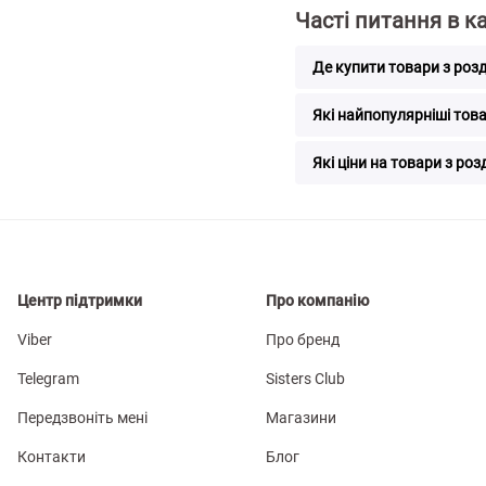
Часті питання в ка
Де купити товари з розді
Які найпопулярніші товар
Які ціни на товари з розд
Центр підтримки
Про компанію
Viber
Про бренд
Telegram
Sisters Club
Передзвоніть мені
Магазини
Контакти
Блог