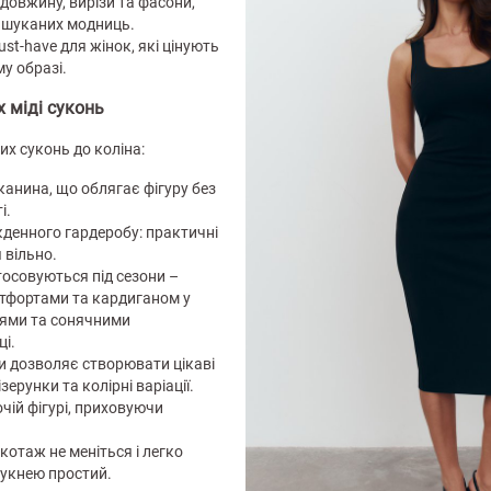
довжину, вирізи та фасони,
ишуканих модниць.
t-have для жінок, які цінують
у образі.
 міді суконь
х суконь до коліна:
канина, що облягає фігуру без
і.
кденного гардеробу: практичні
 вільно.
тосовуються під сезони –
тфортами та кардиганом у
алями та сонячними
ці.
и дозволяє створювати цікаві
зерунки та колірні варіації.
чій фігурі, приховуючи
котаж не меніться і легко
сукнею простий.