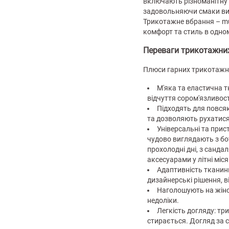
включають різноманітну 
задовольняючи смаки в
Трикотажне вбрання – mus
комфорт та стиль в одном
Переваги трикотажних
Плюси гарних трикотажни
М'яка та еластична т
відчуття сором'язливост
Підходять для повся
та дозволяють рухатися
Універсальні та прис
чудово виглядають з бо
прохолодні дні, з санд
аксесуарами у літні міся
Адаптивність тканин
дизайнерські рішення, ві
Наголошують на жіно
недоліки.
Легкість догляду: три
стирається. Догляд за 