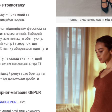
ю з трикотажу
тажу – приємний та
римуйся порад:
Чорна трикотажна сукня міді
ачся відповідним фасоном та
ить еластичний. Вибирай
у, але не надто обтягуючу.
ай колір і візерунок, що
ії, на яку збираєшся одягнути
агу на склад тканини, щоб
аж не викликає алергії і
сліджуй репутацію бренду та
в – це допоможе зробити
тернет-магазині GEPUR
ині GEPUR
– це:
 модні речі для кожного