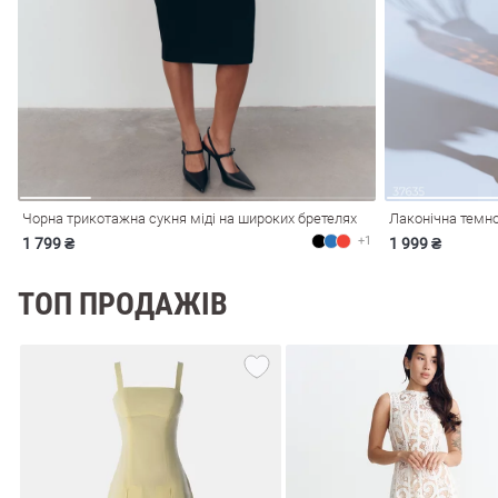
і
Сарафани
На
и
Чорна трикотажна сукня міді на широких бретелях
Лаконічна темно
+1
1 799 ₴
1 999 ₴
ТОП ПРОДАЖІВ
ні