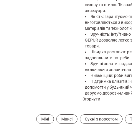
сезону та стилю. Ти зна
аксесуари.
Якість: гарантуємо я
виготовляються з вик
матеріалів та технологій
Зручність: інтуїтивно
GEPUR дозволяє легко з
товари.
Швидка доставка: різ
задовольнити потреби.
Зручні оплати: надає
включаючи онлайн-плате
Низькі ціни: роби виг
Підтримка клієнтів:
допомогти у будь-який ч
даруємо доброзичливий 
Згорнути
Міні
Максі
Сукні з корсетом
Т