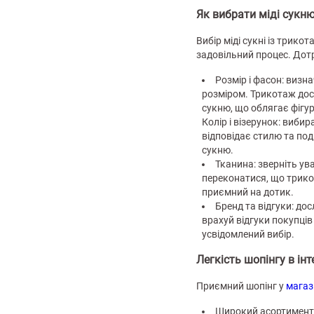
Як вибрати міді сукн
Вибір міді сукні із трико
задовільний процес. Дот
Розмір і фасон: визн
розміром. Трикотаж дос
сукню, що облягає фігур
Колір і візерунок: вибир
відповідає стилю та под
сукню.
Тканина: зверніть ув
переконатися, що трикот
приємний на дотик.
Бренд та відгуки: до
врахуй відгуки покупці
усвідомлений вибір.
Легкість шопінгу в ін
Приємний шопінг у
магаз
Широкий асортимент: