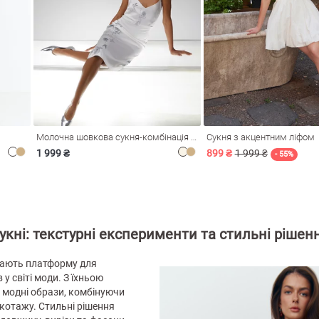
Молочна шовкова сукня-комбінація Душа
Сукня з акцентним ліфом
1 999 ₴
899 ₴
1 999 ₴
- 55%
укні: текстурні експерименти та стильні рішен
адають платформу для
у світі моди. З їхньою
модні образи, комбінуючи
икотажу. Стильні рішення