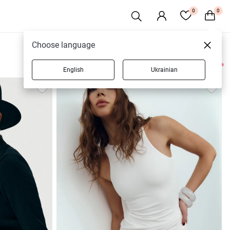
0
0
Choose language
English
Ukrainian
4 товарів