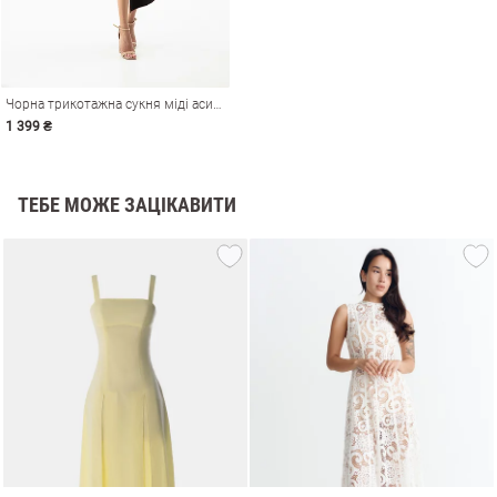
Чорна трикотажна сукня міді асиметричного крою
1 399 ₴
ТЕБЕ МОЖЕ ЗАЦІКАВИТИ
и