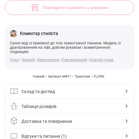
Чорна трикотажна сукня міді асиметричного крою (арт. 44411) ♡ і
1
Перевірити наявність у магазині
Коментар стиліста
Сукня міді із приємної до тіла трикотажної тканини. Модель із
драпіруванням на ліфі, довгим рукавом і асиметричною
спідницею
Сукні
Чорний
Демісезонне
Повсякденний
Довгий рукав
Чорний
Артикул 44411
Трикотаж
FLORA
Склад та догляд
Таблиця розмірів
Доставка та повернення
Відгуки та питання (1)