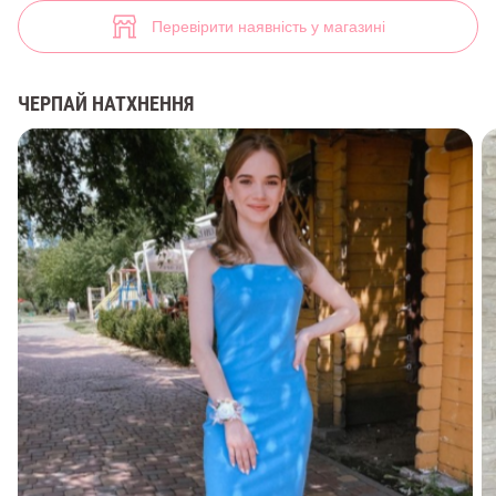
Бежева трикотажна сукня міді на бретелях (арт. 31641) ♡ інтернет-
32
Перевірити наявність у магазині
ЧЕРПАЙ НАТХНЕННЯ