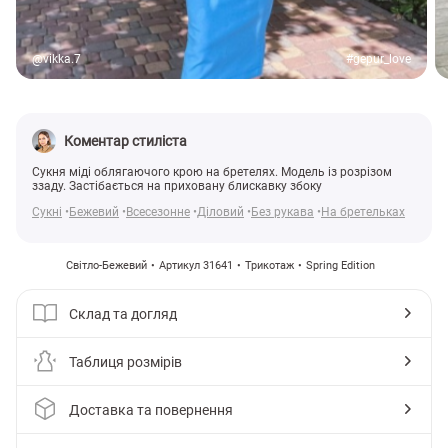
@vikka.7
#gepur_love
Коментар стиліста
Сукня міді облягаючого крою на бретелях. Модель із розрізом
ззаду. Застібається на приховану блискавку збоку
Сукні
Бежевий
Всесезонне
Діловий
Без рукава
На бретельках
Світло-Бежевий
Артикул 31641
Трикотаж
Spring Edition
Склад та догляд
Таблиця розмірів
Доставка та повернення